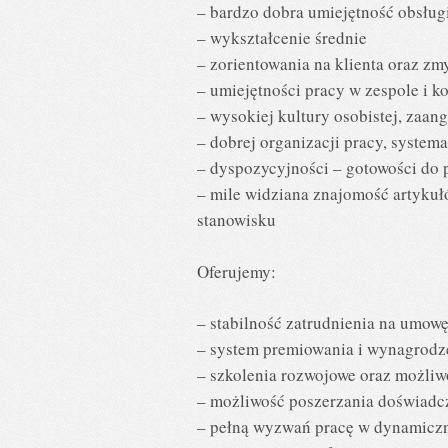
– bardzo dobra umiejętność obsług
– wykształcenie średnie
– zorientowania na klienta oraz z
– umiejętności pracy w zespole i 
– wysokiej kultury osobistej, zaan
– dobrej organizacji pracy, system
– dyspozycyjności – gotowości do p
– mile widziana znajomość artyku
stanowisku
Oferujemy:
– stabilność zatrudnienia na umowę
– system premiowania i wynagrodz
– szkolenia rozwojowe oraz możliw
– możliwość poszerzania doświad
– pełną wyzwań pracę w dynamicznie