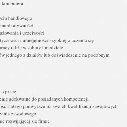
i komputera
mysłu handlowego
komunikatywności
gażowania i uczciwości
atyczności i umiejętności szybkiego uczenia się
racy także w soboty i niedziele
łów jednego z działów lub doświadczenie na podobnym
 o pracę
enie adekwatne do posiadanych kompetencji
ość stałego podwyższania swoich kwalifikacji zawodowych
czenia zawodowego
 rozwijającej się firmie