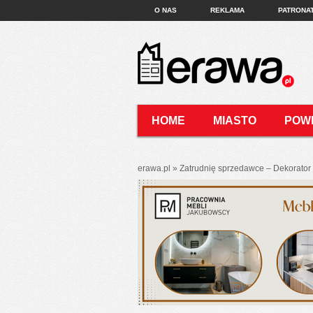
O NAS
REKLAMA
PATRONA
HOME
MIASTO
POW
KONTAKT
erawa.pl
»
Zatrudnię sprzedawce – Dekorato