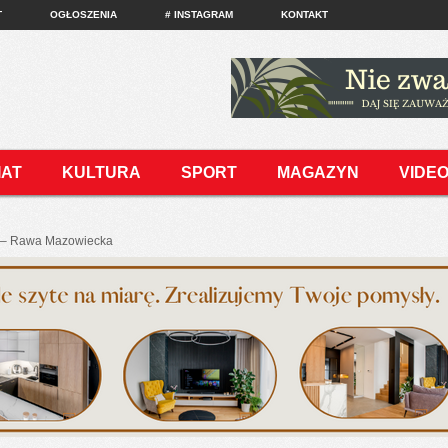
T
OGŁOSZENIA
# INSTAGRAM
KONTAKT
IAT
KULTURA
SPORT
MAGAZYN
VIDE
r – Rawa Mazowiecka