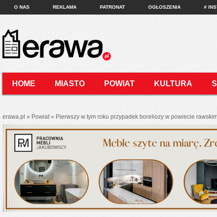
O NAS
REKLAMA
PATRONAT
OGŁOSZENIA
# IN
HOME
MIASTO
POWIAT
KULTURA
KONTAKT
erawa.pl
»
Powiat
»
Pierwszy w tym roku przypadek boreliozy w powiecie rawskim