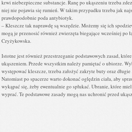
krwi niebezpieczne substancje. Ranę po ukąszeniu trzeba zde
niej nie pojawia się rumień. W takim przypadku trzeba jak najs
prawdopodobnie poda antybiotyk.
– Kleszcze tak naprawdę są wszędzie. Możemy się ich spodziewa
mogą je przenosić również zwierzęta biegające wcześniej po ł
Czyżykowska.
Istotne jest również przestrzeganie podstawowych zasad, któr
ukąszeniem. Przede wszystkim należy pamiętać o ubiorze. Wyb
występować kleszcze, trzeba założyć zakryte buty oraz długie
Natomiast po spacerze warto dokonać oględzin ciała, aby spraw
wykąpać się, żeby ewentualnie go spłukać. Ubranie, które mie
wyprać. Te podstawowe zasady mogą nas uchronić przed ukąs