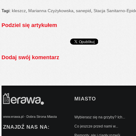
Tagi:
kleszcz
,
Marianna Czyżykowska
,
sanepid
,
Stacja Sanitarno-Epid
Podziel się artykułem
Dodaj swój komentarz
MIASTO
www.erawa.pl - Dobra Strona Miasta
Wybierasz się na grzyby? Ich...
ZNAJDŹ NAS NA:
Co jeszcze przed nami w...
Remonty, ale i ciągły rozwój...