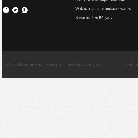
Wakacje czasem podsumowań w...
Nowa łódź za 50 tys. zł...
© Copyright 2026 eRawa.pl
Regulamin
|
Polityka prywatnosci
Projekt i 