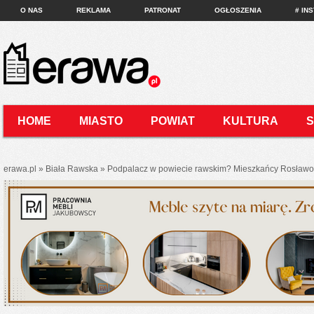
O NAS
REKLAMA
PATRONAT
OGŁOSZENIA
# IN
HOME
MIASTO
POWIAT
KULTURA
KONTAKT
erawa.pl
»
Biała Rawska
»
Podpalacz w powiecie rawskim? Mieszkańcy Rosławowi