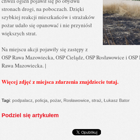
chwili ogień pojawił się po obydwu
stronach drogi, na poboczach. Dzięki
szybkiej reakcji mieszkańców i strażaków
pożar udało się opanować i nie przyniósł
większych strat.
Na miejscu akcji pojawiły się zastępy z
OSP Rawa Mazowiecka, OSP Cielądz, OSP Rosławowice i OSP B
Rawa Mazowiecka. |
Więcej zdjęć z miejsca zdarzenia znajdziecie tutaj.
Tagi:
podpalacz
,
policja
,
pożar
,
Rosławowice
,
straż
,
Łukasz Bator
Podziel się artykułem