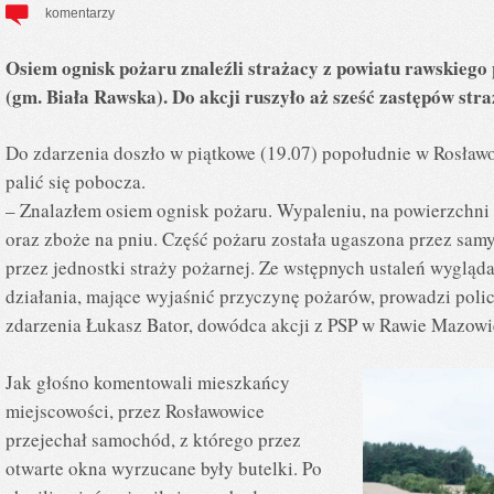
komentarzy
Osiem ognisk pożaru znaleźli strażacy z powiatu rawskiego
(gm. Biała Rawska). Do akcji ruszyło aż sześć zastępów str
Do zdarzenia doszło w piątkowe (19.07) popołudnie w Rosław
palić się pobocza.
– Znalazłem osiem ognisk pożaru. Wypaleniu, na powierzchni 
oraz zboże na pniu. Część pożaru została ugaszona przez sam
przez jednostki straży pożarnej. Ze wstępnych ustaleń wygląda
działania, mające wyjaśnić przyczynę pożarów, prowadzi polic
zdarzenia Łukasz Bator, dowódca akcji z PSP w Rawie Mazowi
Jak głośno komentowali mieszkańcy
miejscowości, przez Rosławowice
przejechał samochód, z którego przez
otwarte okna wyrzucane były butelki. Po