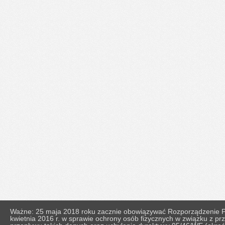
Ważne: 25 maja 2018 roku zacznie obowiązywać Rozporządzenie Pa
kwietnia 2016 r. w sprawie ochrony osób fizycznych w związku z 