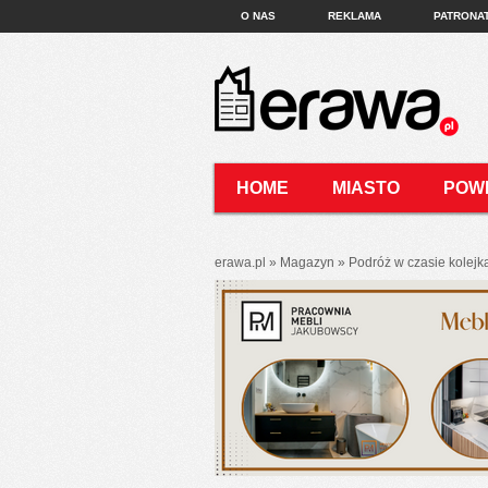
O NAS
REKLAMA
PATRONA
HOME
MIASTO
POW
KONTAKT
erawa.pl
»
Magazyn
»
Podróż w czasie kolejk