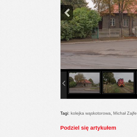
info heading
info content
Tagi:
kolejka wąskotorowa
,
Michał Zajfe
Podziel się artykułem