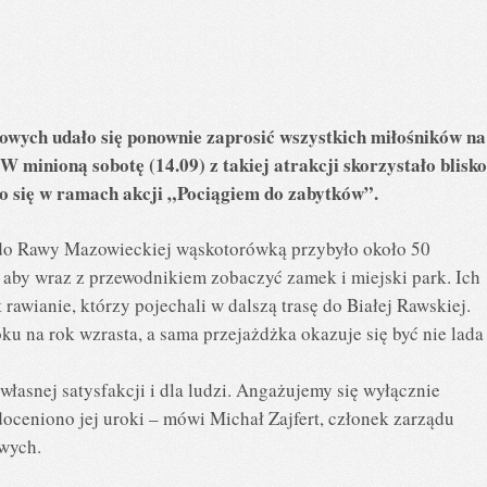
owych udało się ponownie zaprosić wszystkich miłośników na
 minioną sobotę (14.09) z takiej atrakcji skorzystało blisko
o się w ramach akcji „Pociągiem do zabytków”.
o Rawy Mazowieckiej wąskotorówką przybyło około 50
, aby wraz z przewodnikiem zobaczyć zamek i miejski park. Ich
t rawianie, którzy pojechali w dalszą trasę do Białej Rawskiej.
u na rok wzrasta, a sama przejażdżka okazuje się być nie lada
 własnej satysfakcji i dla ludzi. Angażujemy się wyłącznie
 doceniono jej uroki – mówi Michał Zajfert, członek zarządu
wych.