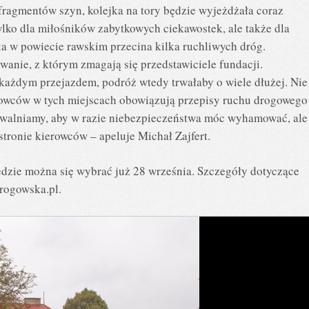
fragmentów szyn, kolejka na tory będzie wyjeżdżała coraz
tylko dla miłośników zabytkowych ciekawostek, ale także dla
 w powiecie rawskim przecina kilka ruchliwych dróg.
anie, z którym zmagają się przedstawiciele fundacji.
 każdym przejazdem, podróż wtedy trwałaby o wiele dłużej. Nie
owców w tych miejscach obowiązują przepisy ruchu drogowego 
zwalniamy, aby w razie niebezpieczeństwa móc wyhamować, ale
tronie kierowców – apeluje Michał Zajfert.
dzie można się wybrać już 28 września. Szczegóły dotyczące
rogowska.pl.