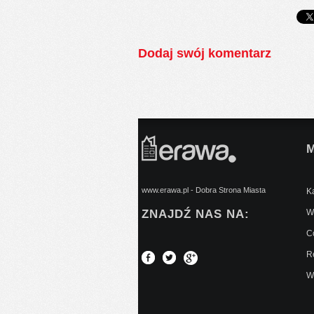
Dodaj swój komentarz
www.erawa.pl - Dobra Strona Miasta
Ką
ZNAJDŹ NAS NA:
Wy
C
Re
W