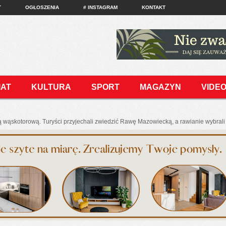
T
OGŁOSZENIA
# INSTAGRAM
KONTAKT
IAT
KULTURA
SPORT
MAGAZYN
VIDE
ą wąskotorową. Turyści przyjechali zwiedzić Rawę Mazowiecką, a rawianie wybrali