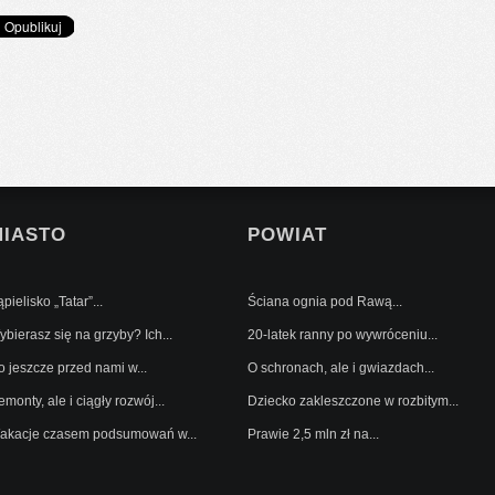
MIASTO
POWIAT
pielisko „Tatar”...
Ściana ognia pod Rawą...
bierasz się na grzyby? Ich...
20-latek ranny po wywróceniu...
o jeszcze przed nami w...
O schronach, ale i gwiazdach...
monty, ale i ciągły rozwój...
Dziecko zakleszczone w rozbitym...
akacje czasem podsumowań w...
Prawie 2,5 mln zł na...