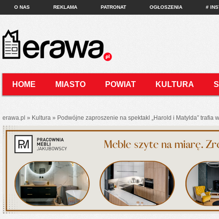
O NAS
REKLAMA
PATRONAT
OGŁOSZENIA
# IN
HOME
MIASTO
POWIAT
KULTURA
KONTAKT
erawa.pl
»
Kultura
»
Podwójne zaproszenie na spektakl „Harold i Matylda” trafia