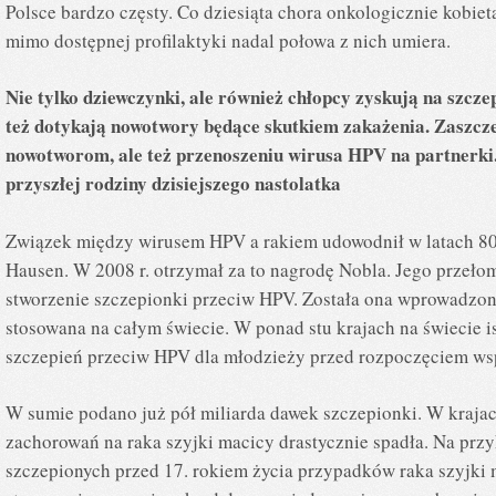
Polsce bardzo częsty. Co dziesiąta chora onkologicznie kobiet
mimo dostępnej profilaktyki nadal połowa z nich umiera.
Nie tylko dziewczynki, ale również chłopcy zyskują na szcz
też dotykają nowotwory będące skutkiem zakażenia.
Zaszcze
nowotworom, ale też przenoszeniu wirusa HPV na partnerki. 
przyszłej rodziny dzisiejszego nastolatka
Związek między wirusem HPV a rakiem udowodnił w latach 80
Hausen. W 2008 r. otrzymał za to nagrodę Nobla. Jego przeł
stworzenie szczepionki przeciw HPV. Została ona wprowadzona 
stosowana na całym świecie. W ponad stu krajach na świecie i
szczepień przeciw HPV dla młodzieży przed rozpoczęciem ws
W sumie podano już pół miliarda dawek szczepionki. W kraja
zachorowań na raka szyjki macicy drastycznie spadła. Na przy
szczepionych przed 17. rokiem życia przypadków raka szyjki m