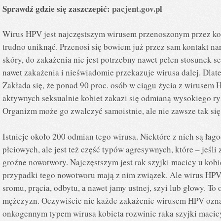
Sprawdź gdzie się zaszczepić:
pacjent.gov.pl
Wirus HPV jest najczęstszym wirusem przenoszonym przez kon
trudno uniknąć. Przenosi się bowiem już przez sam kontakt n
skóry, do zakażenia nie jest potrzebny nawet pełen stosunek 
nawet zakażenia i nieświadomie przekazuje wirusa dalej. Dlate
Zakłada się, że ponad 90 proc. osób w ciągu życia z wirusem H
aktywnych seksualnie kobiet zakazi się odmianą wysokiego ry
Organizm może go zwalczyć samoistnie, ale nie zawsze tak się 
Istnieje około 200 odmian tego wirusa. Niektóre z nich są ł
płciowych, ale jest też część typów agresywnych, które – jeśli
groźne nowotwory. Najczęstszym jest rak szyjki macicy u kobie
przypadki tego nowotworu mają z nim związek. Ale wirus HPV
sromu, prącia, odbytu, a nawet jamy ustnej, szyi lub głowy. To 
mężczyzn. Oczywiście nie każde zakażenie wirusem HPV ozna
onkogennym typem wirusa kobieta rozwinie raka szyjki macicy