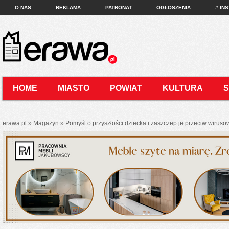
O NAS
REKLAMA
PATRONAT
OGŁOSZENIA
# IN
HOME
MIASTO
POWIAT
KULTURA
KONTAKT
erawa.pl
»
Magazyn
»
Pomyśl o przyszłości dziecka i zaszczep je przeciw wirus