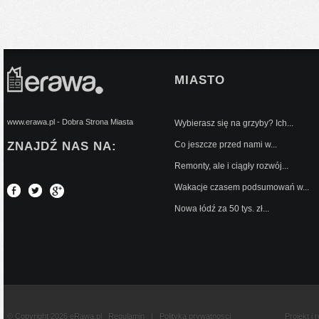
MIASTO
www.erawa.pl - Dobra Strona Miasta
Wybierasz się na grzyby? Ich...
ZNAJDŹ NAS NA:
Co jeszcze przed nami w...
Remonty, ale i ciągły rozwój...
Wakacje czasem podsumowań w...
Nowa łódź za 50 tys. zł...
© Copyright 2026 eRawa.pl
Regulamin
|
Polityka prywatnosci
Projekt i 