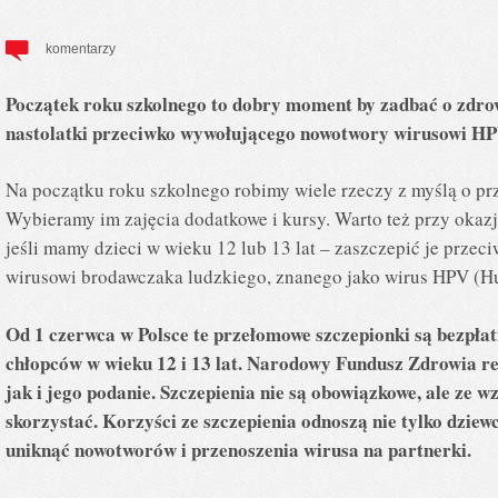
komentarzy
Początek roku szkolnego to dobry moment by zadbać o zdrow
nastolatki przeciwko wywołującego nowotwory wirusowi HP
Na początku roku szkolnego robimy wiele rzeczy z myślą o pr
Wybieramy im zajęcia dodatkowe i kursy. Warto też przy okazji
jeśli mamy dzieci w wieku 12 lub 13 lat – zaszczepić je prz
wirusowi brodawczaka ludzkiego, znanego jako wirus HPV (H
Od 1 czerwca w Polsce te przełomowe szczepionki są bezpłat
chłopców w wieku 12 i 13 lat. Narodowy Fundusz Zdrowia 
jak i jego podanie. Szczepienia nie są obowiązkowe, ale ze w
skorzystać. Korzyści ze szczepienia odnoszą nie tylko dziewc
uniknąć nowotworów i przenoszenia wirusa na partnerki.