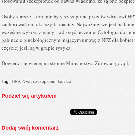
stosowaniu szczepionek od dawna wiadomo, że są one bezpiec
Osoby starsze, które nie były szczepione przeciw wirusowi HPV
zachorować na raka szyjki macicy. Najważniejsze jest badanie
wcześnie wykryć zmiany i wdrożyć leczenie. Cytologia dostęp
gabinecie ginekologicznym mającym umowę z NFZ dla kobiet w w
częściej jeśli są w grupie ryzyka.
Dowiedz się więcej na stronie Ministerstwa Zdrowia:
gov.pl.
Tagi:
HPV
,
NFZ
,
szczepienie
,
łódzkie
Podziel się artykułem
Dodaj swój komentarz