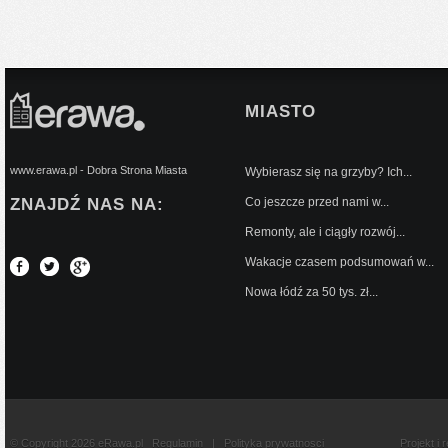
MIASTO
www.erawa.pl - Dobra Strona Miasta
Wybierasz się na grzyby? Ich...
ZNAJDŹ NAS NA:
Co jeszcze przed nami w...
Remonty, ale i ciągły rozwój...
Wakacje czasem podsumowań w...
Nowa łódź za 50 tys. zł...
© Copyright 2026 eRawa.pl
Regulamin
|
Polityka prywatnosci
Projekt i 