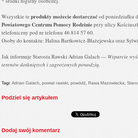
*
środki higieny osobistej.
produkty możecie dostarczać
Wszystkie te
od poniedziałku d
Powiatowego Centrum Pomocy Rodzinie
przy ulicy Kościuszk
telefoniczny pod nr telefonu 46 814 57 60.
Osoby do kontaktu: Halina Bartkowicz-Błażejewska oraz Sylwi
Jak informuje Starosta Rawski Adrian Galach —
Wsparcie wyśl
terenów dotkniętych i zagrożonych powodzią.
Tagi:
Adrian Galach
,
powiat rawski
,
powódź
,
Rawa Mazowiecka
,
Staro
Podziel się artykułem
Dodaj swój komentarz