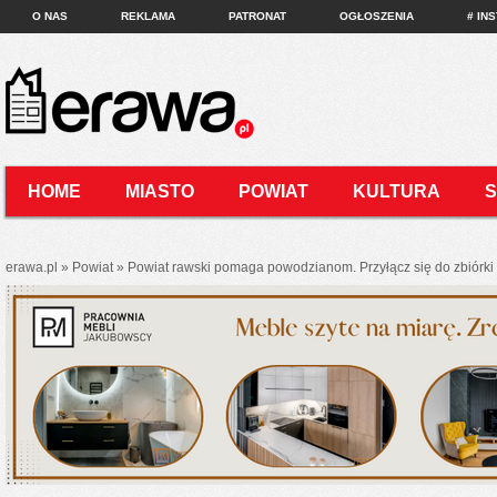
O NAS
REKLAMA
PATRONAT
OGŁOSZENIA
# IN
HOME
MIASTO
POWIAT
KULTURA
KONTAKT
erawa.pl
»
Powiat
»
Powiat rawski pomaga powodzianom. Przyłącz się do zbiórki