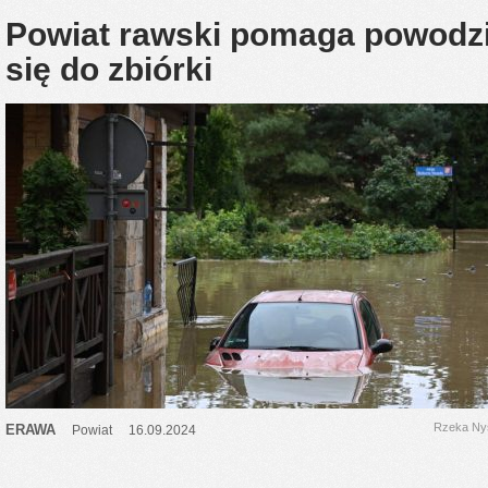
Powiat rawski pomaga powodzi
się do zbiórki
Rzeka Nys
ERAWA
Powiat
16.09.2024