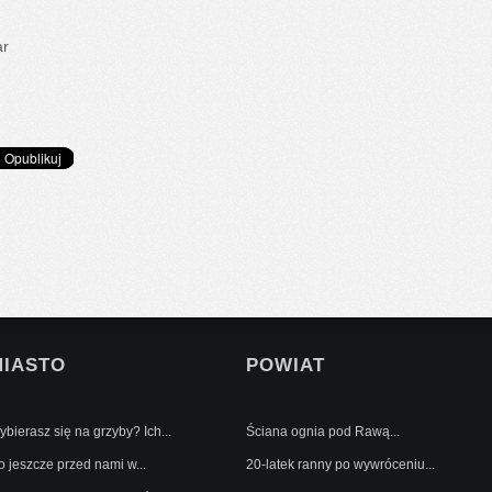
ar
MIASTO
POWIAT
bierasz się na grzyby? Ich...
Ściana ognia pod Rawą...
o jeszcze przed nami w...
20-latek ranny po wywróceniu...