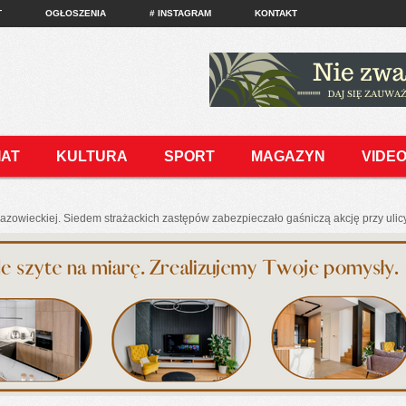
T
OGŁOSZENIA
# INSTAGRAM
KONTAKT
IAT
KULTURA
SPORT
MAGAZYN
VIDE
azowieckiej. Siedem strażackich zastępów zabezpieczało gaśniczą akcję przy uli