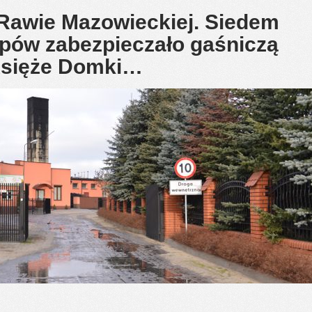
 Rawie Mazowieckiej. Siedem
ępów zabezpieczało gaśniczą
 Księże Domki…