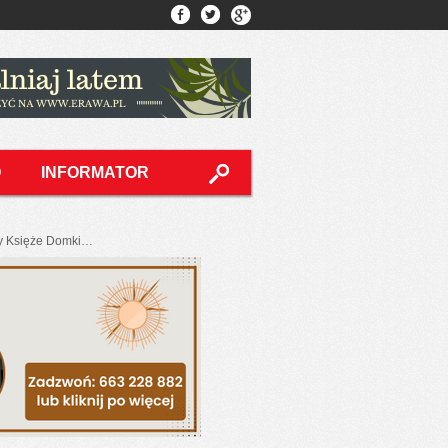
O
INFORMATOR
cy Księże Domki…