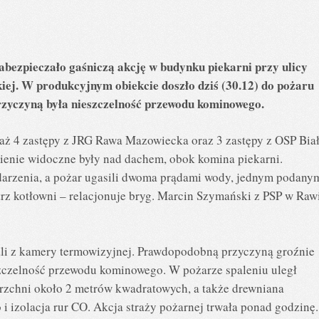
abezpieczało gaśniczą akcję w budynku piekarni przy ulicy
ej. W produkcyjnym obiekcie doszło dziś (30.12) do pożaru
zyczyną była nieszczelność przewodu kominowego.
aż 4 zastępy z JRG Rawa Mazowiecka oraz 3 zastępy z OSP Bia
ienie widoczne były nad dachem, obok komina piekarni.
zdarzenia, a pożar ugasili dwoma prądami wody, jednym podany
rz kotłowni – relacjonuje bryg. Marcin Szymański z PSP w Raw
ali z kamery termowizyjnej. Prawdopodobną przyczyną groźnie
zczelność przewodu kominowego. W pożarze spaleniu uległ
rzchni około 2 metrów kwadratowych, a także drewniana
izolacja rur CO. Akcja straży pożarnej trwała ponad godzinę.