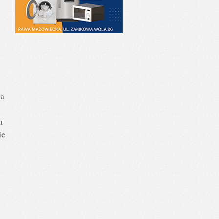
ła
m
ie