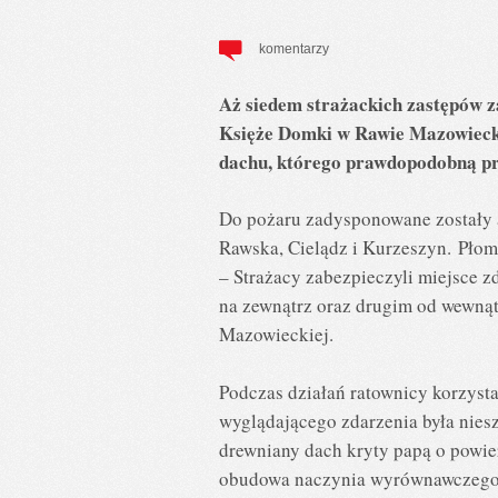
komentarzy
Aż siedem strażackich zastępów z
Księże Domki w Rawie Mazowiecki
dachu, którego prawdopodobną pr
Do pożaru zadysponowane zostały 
Rawska, Cielądz i Kurzeszyn. Płom
– Strażacy zabezpieczyli miejsce 
na zewnątrz oraz drugim od wewnąt
Mazowieckiej.
Podczas działań ratownicy korzyst
wyglądającego zdarzenia była nies
drewniany dach kryty papą o powie
obudowa naczynia wyrównawczego i 