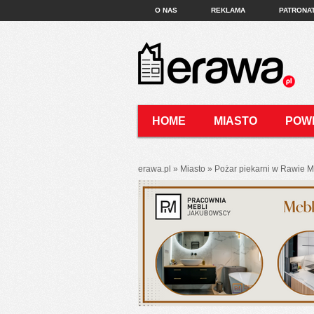
O NAS
REKLAMA
PATRONA
HOME
MIASTO
POW
KONTAKT
erawa.pl
»
Miasto
»
Pożar piekarni w Rawie M