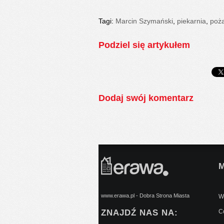
Tagi:
Marcin Szymański
,
piekarnia
,
poż
Podziel się artykułem
Dodaj swój komentarz
www.erawa.pl - Dobra Strona Miasta
Wy
ZNAJDŹ NAS NA:
C