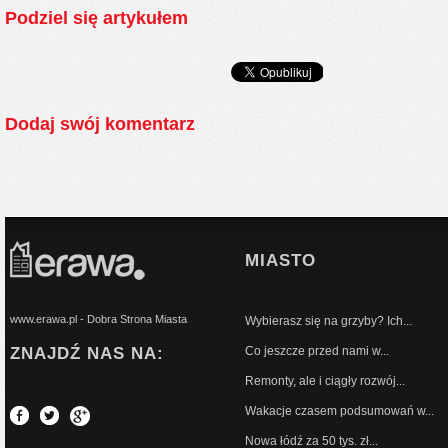
Podziel się artykułem
Dodaj swój komentarz
MIASTO
www.erawa.pl - Dobra Strona Miasta
Wybierasz się na grzyby? Ich...
ZNAJDŹ NAS NA:
Co jeszcze przed nami w...
Remonty, ale i ciągły rozwój...
Wakacje czasem podsumowań w...
Nowa łódź za 50 tys. zł...