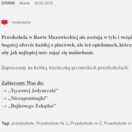
ERAWA
Miasto
30.09.2025
komentarzy
Przedszkola w Rawie Mazowieckiej nie zostają w tyle i wcią
bogatej ofercie każdej z placówek, ale też opiekunach, któr
aby jak najlepiej móc zająć się maluchami.
Zapraszamy na krótką wycieczkę po rawskich przedszkolach.
Zabieramy Was do:
„Tęczowej Jedyneczki”
–>
„Niezapominajki”
–>
„Bajkowego Zakątka”
–>
Tagi:
przedszkole
,
Przedszkole Nr 1
,
Przedszkole nr 2
,
Przedszkole nr