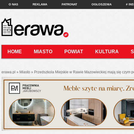
O NAS
REKLAMA
PATRONAT
OGŁOSZENIA
# IN
HOME
MIASTO
POWIAT
KULTURA
KONTAKT
erawa.pl
»
Miasto
»
Przedszkola Miejskie w Rawie Mazowieckiej mają się czym po