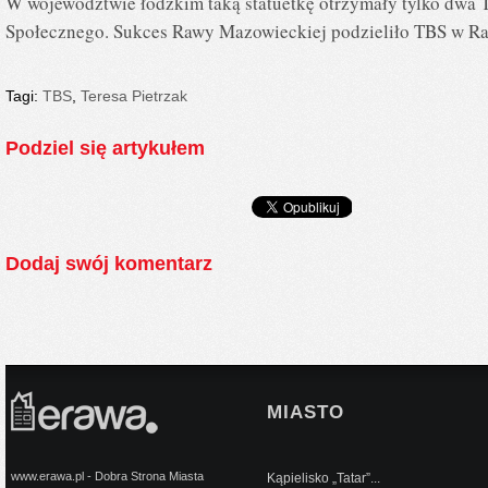
W województwie łódzkim taką statuetkę otrzymały tylko dwa
Społecznego. Sukces Rawy Mazowieckiej podzieliło TBS w R
Tagi:
TBS
,
Teresa Pietrzak
Podziel się artykułem
Dodaj swój komentarz
MIASTO
www.erawa.pl - Dobra Strona Miasta
Kąpielisko „Tatar”...