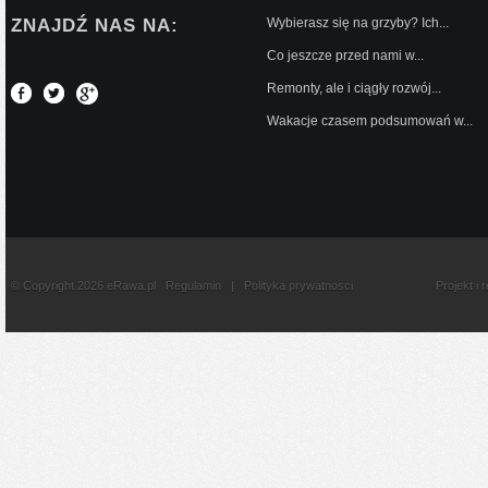
ZNAJDŹ NAS NA:
Wybierasz się na grzyby? Ich...
Co jeszcze przed nami w...
Remonty, ale i ciągły rozwój...
Wakacje czasem podsumowań w...
© Copyright 2026 eRawa.pl
Regulamin
|
Polityka prywatnosci
Projekt i 