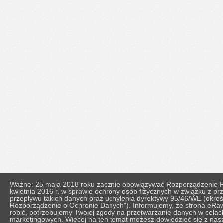
Ważne: 25 maja 2018 roku zacznie obowiązywać Rozporządzenie Pa
kwietnia 2016 r. w sprawie ochrony osób fizycznych w związku z 
przepływu takich danych oraz uchylenia dyrektywy 95/46/WE (okr
Rozporządzenie o Ochronie Danych"). Informujemy, że strona eRaw
robić, potrzebujemy Twojej zgody na przetwarzanie danych w celach 
marketingowych. Więcej na ten temat możesz dowiedzieć się z nasze