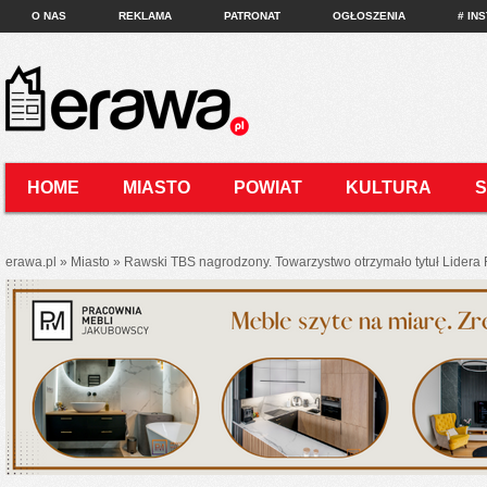
O NAS
REKLAMA
PATRONAT
OGŁOSZENIA
# IN
HOME
MIASTO
POWIAT
KULTURA
KONTAKT
erawa.pl
»
Miasto
»
Rawski TBS nagrodzony. Towarzystwo otrzymało tytuł Lider