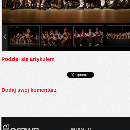
info heading
info content
Podziel się artykułem
Dodaj swój komentarz
MIASTO