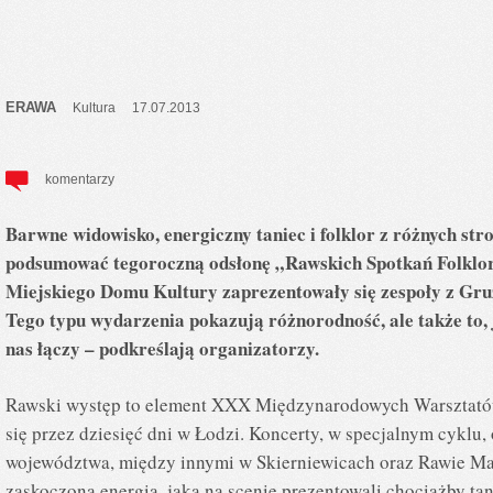
ERAWA
Kultura
17.07.2013
komentarzy
Barwne widowisko, energiczny taniec i folklor z różnych str
podsumować tegoroczną odsłonę „Rawskich Spotkań Folklor
Miejskiego Domu Kultury zaprezentowały się zespoły z Gruzj
Tego typu wydarzenia pokazują różnorodność, ale także to, j
nas łączy – podkreślają organizatorzy.
Rawski występ to element XXX Międzynarodowych Warsztatów
się przez dziesięć dni w Łodzi. Koncerty, w specjalnym cyklu,
województwa, między innymi w Skierniewicach oraz Rawie Ma
zaskoczona energią, jaką na scenie prezentowali chociażby tan