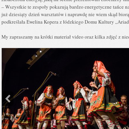
– Wszystkie te zespoły pokazują bardzo energetyczne tańce n
już dziesiąty dzień warsztatów i naprawdę nie wiem skąd biorą 
podkreślała Ewelina Kopera z łódzkiego Domu Kultury „Ariad
My zapraszamy na krótki materiał video oraz kilka zdjęć z ni