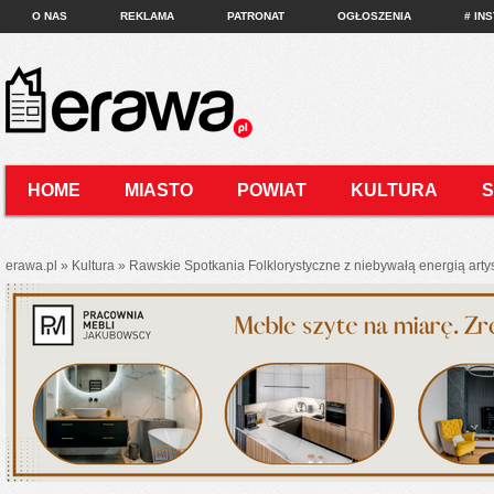
O NAS
REKLAMA
PATRONAT
OGŁOSZENIA
# IN
HOME
MIASTO
POWIAT
KULTURA
KONTAKT
erawa.pl
»
Kultura
»
Rawskie Spotkania Folklorystyczne z niebywałą energią artyst