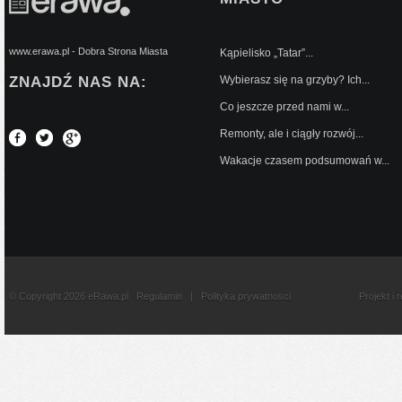
www.erawa.pl - Dobra Strona Miasta
Kąpielisko „Tatar”...
ZNAJDŹ NAS NA:
Wybierasz się na grzyby? Ich...
Co jeszcze przed nami w...
Remonty, ale i ciągły rozwój...
Wakacje czasem podsumowań w...
© Copyright 2026 eRawa.pl
Regulamin
|
Polityka prywatnosci
Projekt i 