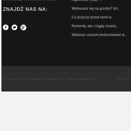
ZNAJDŹ NAS NA:
Wybierasz się na grzyby? Ich...
Co jeszcze przed nami w...
Remonty, ale i ciągły rozwój...
Wakacje czasem podsumowań w...
© Copyright 2026 eRawa.pl
Regulamin
|
Polityka prywatnosci
Projekt i 