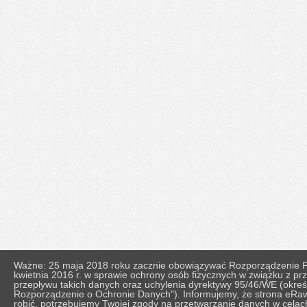
Ważne: 25 maja 2018 roku zacznie obowiązywać Rozporządzenie Pa
kwietnia 2016 r. w sprawie ochrony osób fizycznych w związku z 
przepływu takich danych oraz uchylenia dyrektywy 95/46/WE (okr
Rozporządzenie o Ochronie Danych"). Informujemy, że strona eRaw
robić, potrzebujemy Twojej zgody na przetwarzanie danych w celach 