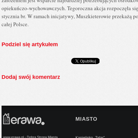
założeniem jest wsparcie najbardziej potrzebujących ośrodk
opiekuńczo-wychowawczych. Tegoroczna akcja rozpoczęła się 6
stycznia br. W ramach inicjatywy, Muszkieterowie przekażą
całej Polsce.
Podziel się artykułem
Dodaj swój komentarz
MIASTO
www.erawa.pl - Dobra Strona Miasta
Kąpielisko „Tatar”...