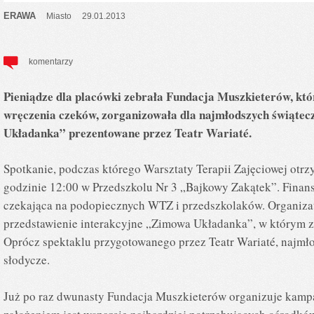
ERAWA
Miasto
29.01.2013
komentarzy
Pieniądze dla placówki zebrała Fundacja Muszkieterów, któ
wręczenia czeków, zorganizowała dla najmłodszych świąte
Układanka” prezentowane przez Teatr Wariaté.
Spotkanie, podczas którego Warsztaty Terapii Zajęciowej otrzy
godzinie 12:00 w Przedszkolu Nr 3 „Bajkowy Zakątek”. Finanso
czekająca na podopiecznych WTZ i przedszkolaków. Organiza
przedstawienie interakcyjne „Zimowa Układanka”, w którym ze
Oprócz spektaklu przygotowanego przez Teatr Wariaté, najmł
słodycze.
Już po raz dwunasty Fundacja Muszkieterów organizuje kamp