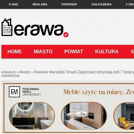
O NAS
REKLAMA
PATRONAT
OGŁOSZENIA
# IN
HOME
MIASTO
POWIAT
KULTURA
KONTAKT
erawa.pl
»
Miasto
»
Rawskie Warsztaty Terapii Zajęciowej otrzymają dziś 7 tysięc
opiekunów.