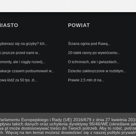
MIASTO
POWIAT
bierasz się na grzyby? Ich...
Ściana ognia pod Rawą...
o jeszcze przed nami w...
20-latek ranny po wywróceniu...
monty, ale i ciągły rozwój...
O schronach, ale i gwiazdach...
akacje czasem podsumowań w...
Dziecko zakleszczone w rozbitym...
wa łódź za 50 tys. zł...
Prawie 2,5 mln zł na...
lamentu Europejskiego i Rady (UE) 2016/679 z dnia 27 kwietnia 2016
pływu takich danych oraz uchylenia dyrektywy 95/46/WE (określane 
ka prywatnosci
Projekt i realizacja In Mind
Kodowanie i
a.pl może dostosowywać treści do Twoich potrzeb. Aby to robić, potr
ch. Więcej na ten temat możesz dowiedzieć się z naszej polityki prywat