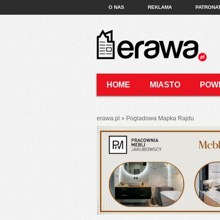
O NAS
REKLAMA
PATRONA
HOME
MIASTO
POW
KONTAKT
erawa.pl
»
Pogladowa Mapka Rajdu