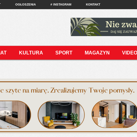
T
OGŁOSZENIA
# INSTAGRAM
KONTAKT
IAT
KULTURA
SPORT
MAGAZYN
VIDE