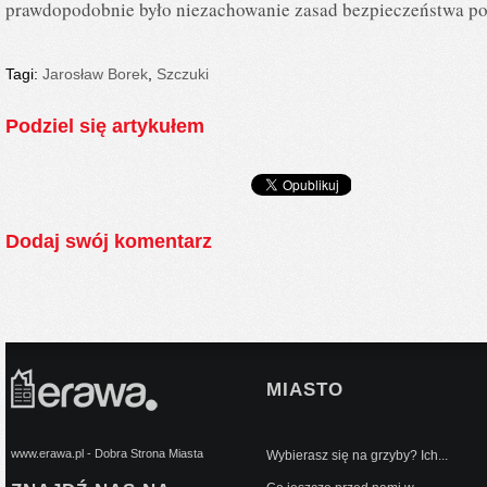
prawdopodobnie było niezachowanie zasad bezpieczeństwa po
Tagi:
Jarosław Borek
,
Szczuki
Podziel się artykułem
Dodaj swój komentarz
MIASTO
www.erawa.pl - Dobra Strona Miasta
Wybierasz się na grzyby? Ich...