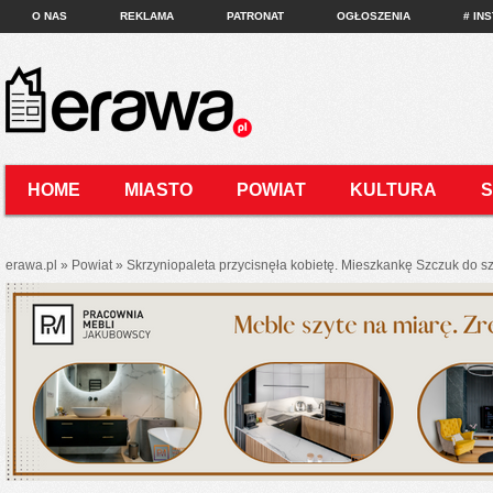
O NAS
REKLAMA
PATRONAT
OGŁOSZENIA
# IN
HOME
MIASTO
POWIAT
KULTURA
KONTAKT
erawa.pl
»
Powiat
»
Skrzyniopaleta przycisnęła kobietę. Mieszkankę Szczuk do 