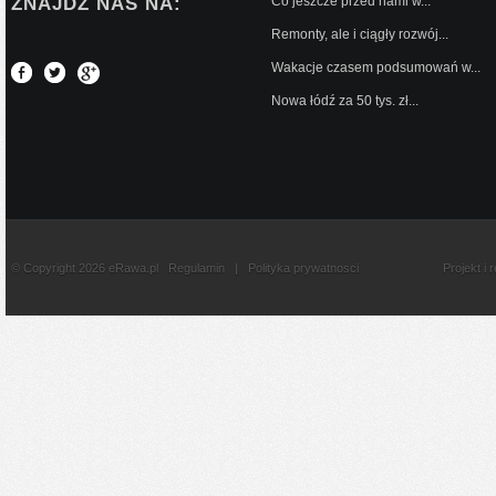
ZNAJDŹ NAS NA:
Co jeszcze przed nami w...
Remonty, ale i ciągły rozwój...
Wakacje czasem podsumowań w...
Nowa łódź za 50 tys. zł...
© Copyright 2026 eRawa.pl
Regulamin
|
Polityka prywatnosci
Projekt i 