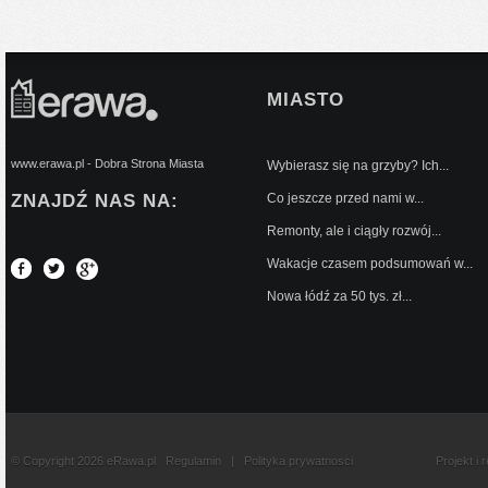
MIASTO
www.erawa.pl - Dobra Strona Miasta
Wybierasz się na grzyby? Ich...
ZNAJDŹ NAS NA:
Co jeszcze przed nami w...
Remonty, ale i ciągły rozwój...
Wakacje czasem podsumowań w...
Nowa łódź za 50 tys. zł...
© Copyright 2026 eRawa.pl
Regulamin
|
Polityka prywatnosci
Projekt i 