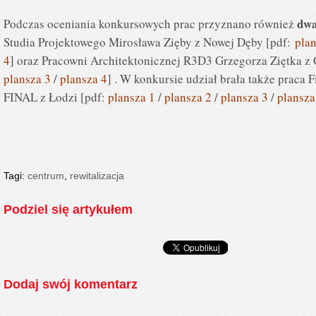
dwa
Podczas oceniania konkursowych prac przyznano również
Studia Projektowego Mirosława Zięby z Nowej Dęby [pdf:
pla
4
] oraz Pracowni Architektonicznej R3D3 Grzegorza Ziętka z 
plansza 3
/
plansza 4
] . W konkursie udział brała także praca 
FINAL z Łodzi [pdf:
plansza 1
/
plansza 2
/
plansza 3
/
plansza
Tagi:
centrum
,
rewitalizacja
Podziel się artykułem
Dodaj swój komentarz