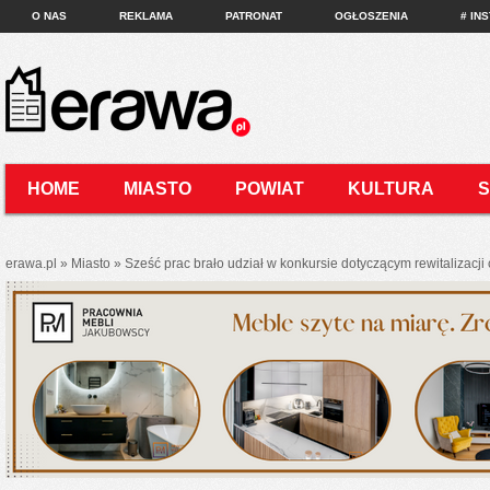
O NAS
REKLAMA
PATRONAT
OGŁOSZENIA
# IN
HOME
MIASTO
POWIAT
KULTURA
KONTAKT
erawa.pl
»
Miasto
»
Sześć prac brało udział w konkursie dotyczącym rewitaliza