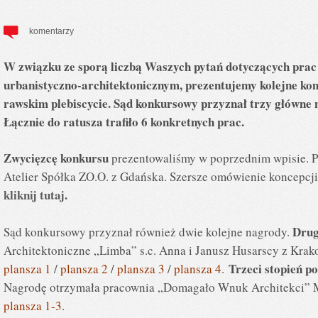
komentarzy
W związku ze sporą liczbą Waszych pytań dotyczących prac 
urbanistyczno-architektonicznym, prezentujemy kolejne kon
rawskim plebiscycie. Sąd konkursowy przyznał trzy główne
Łącznie do ratusza trafiło 6 konkretnych prac.
Zwycięzcę konkursu
prezentowaliśmy w poprzednim wpisie. P
Atelier Spółka ZO.O. z Gdańska. Szersze omówienie koncepcji
kliknij tutaj
.
Drug
Sąd konkursowy przyznał również dwie kolejne nagrody.
Architektoniczne „Limba” s.c. Anna i Janusz Husarscy z Krakow
Trzeci stopień p
plansza 1
/
plansza 2
/
plansza 3
/
plansza 4
.
Nagrodę otrzymała pracownia „Domagało Wnuk Architekci” 
plansza 1-3
.