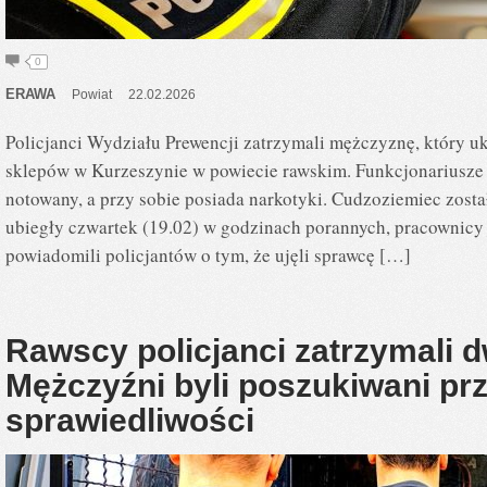
0
ERAWA
Powiat
22.02.2026
Policjanci Wydziału Prewencji zatrzymali mężczyznę, który u
sklepów w Kurzeszynie w powiecie rawskim. Funkcjonariusze ust
notowany, a przy sobie posiada narkotyki. Cudzoziemiec zost
ubiegły czwartek (19.02) w godzinach porannych, pracownicy
powiadomili policjantów o tym, że ujęli sprawcę […]
Rawscy policjanci zatrzymali 
Mężczyźni byli poszukiwani pr
sprawiedliwości