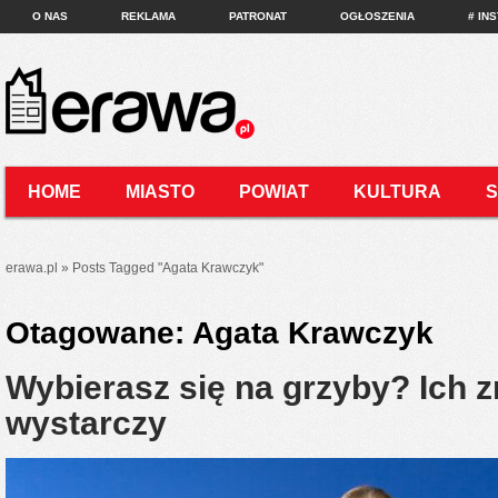
O NAS
REKLAMA
PATRONAT
OGŁOSZENIA
# IN
HOME
MIASTO
POWIAT
KULTURA
KONTAKT
erawa.pl
»
Posts Tagged
"
Agata Krawczyk"
Otagowane:
Agata Krawczyk
Wybierasz się na grzyby? Ich 
wystarczy