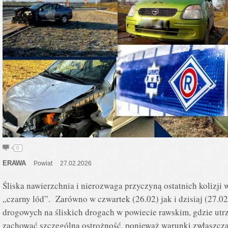
0
ERAWA
Powiat
27.02.2026
Śliska nawierzchnia i nierozwaga przyczyną ostatnich kolizji
„czarny lód”. Zarówno w czwartek (26.02) jak i dzisiaj (27.0
drogowych na śliskich drogach w powiecie rawskim, gdzie ut
zachować szczególną ostrożność, ponieważ warunki zwłaszcza