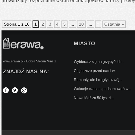
prowadzący rozpoznanie wśród obcokrajowców, którzy przeby
Strona 1 z 16
1
2
3
4
5
...
10
...
»
Ostatnia »
MIASTO
www.erawa.pl - Dobra Strona Miasta
Wybierasz się na grzyby? Ich...
ZNAJDŹ NAS NA:
Co jeszcze przed nami w...
Remonty, ale i ciągły rozwój...
Wakacje czasem podsumowań w...
Nowa łódź za 50 tys. zł...