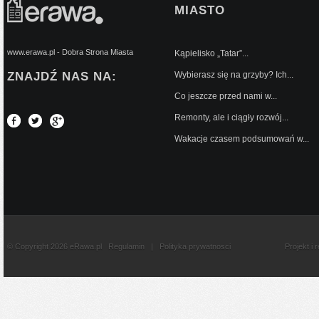
MIASTO
www.erawa.pl - Dobra Strona Miasta
Kąpielisko „Tatar”...
ZNAJDŹ NAS NA:
Wybierasz się na grzyby? Ich...
Co jeszcze przed nami w...
Remonty, ale i ciągły rozwój...
Wakacje czasem podsumowań w...
© Copyright 2026 eRawa.pl
Regulamin
|
Polityka prywatnosci
Projekt i 