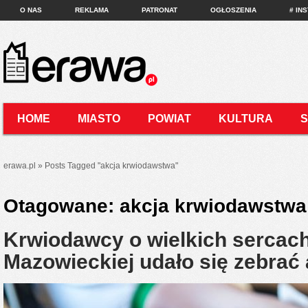
O NAS
REKLAMA
PATRONAT
OGŁOSZENIA
# IN
HOME
MIASTO
POWIAT
KULTURA
KONTAKT
erawa.pl
»
Posts Tagged
"
akcja krwiodawstwa"
Otagowane:
akcja krwiodawstwa
Krwiodawcy o wielkich sercac
Mazowieckiej udało się zebrać a