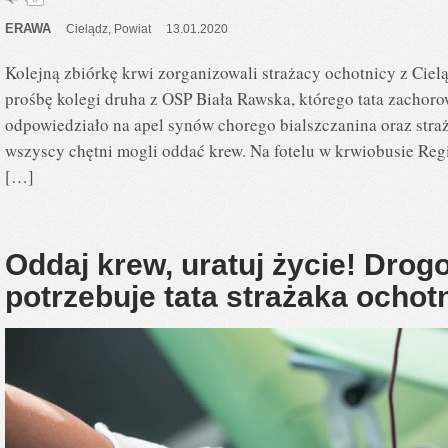
ERAWA
Cielądz
,
Powiat
13.01.2020
Kolejną zbiórkę krwi zorganizowali strażacy ochotnicy z Ciel
prośbę kolegi druha z OSP Biała Rawska, którego tata zachoro
odpowiedziało na apel synów chorego bialszczanina oraz stra
wszyscy chętni mogli oddać krew. Na fotelu w krwiobusie R
[…]
Oddaj krew, uratuj życie! Dro
potrzebuje tata strażaka ochot