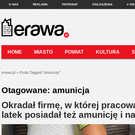
O NAS
REKLAMA
PATRONAT
OGŁOSZENIA
# IN
HOME
MIASTO
POWIAT
KULTURA
KONTAKT
erawa.pl
»
Posts Tagged
"
amunicja"
Otagowane:
amunicja
Okradał firmę, w której pracow
latek posiadał też amunicję i n