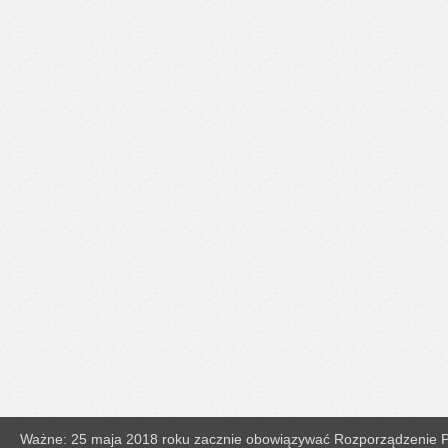
Ważne: 25 maja 2018 roku zacznie obowiązywać Rozporządzenie Pa