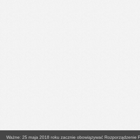
Ważne: 25 maja 2018 roku zacznie obowiązywać Rozporządzenie Pa