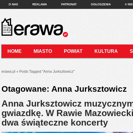
O NAS
REKLAMA
PATRONAT
OGŁOSZENIA
# IN
HOME
MIASTO
POWIAT
KULTURA
KONTAKT
erawa.pl
»
Posts Tagged
"
Anna Jurksztowicz"
Otagowane:
Anna Jurksztowicz
Anna Jurksztowicz muzycznym
gwiazdkę. W Rawie Mazowieck
dwa świąteczne koncerty