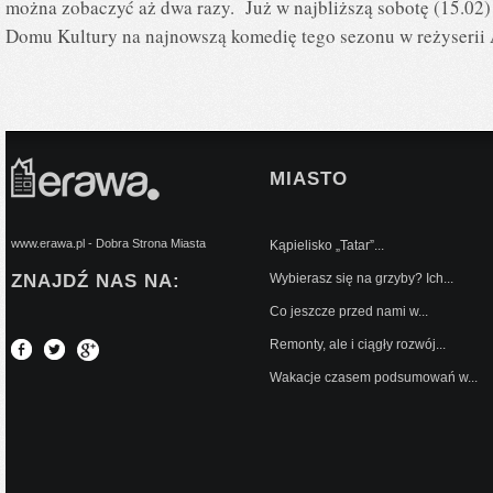
można zobaczyć aż dwa razy. Już w najbliższą sobotę (15.02)
Domu Kultury na najnowszą komedię tego sezonu w reżyserii A
MIASTO
www.erawa.pl - Dobra Strona Miasta
Kąpielisko „Tatar”...
ZNAJDŹ NAS NA:
Wybierasz się na grzyby? Ich...
Co jeszcze przed nami w...
Remonty, ale i ciągły rozwój...
Wakacje czasem podsumowań w...