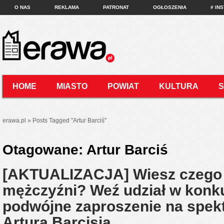
O NAS
REKLAMA
PATRONAT
OGŁOSZENIA
# IN
HOME
MIASTO
POWIAT
KULTURA
KONTAKT
erawa.pl
»
Posts Tagged
"
Artur Barciś"
Otagowane:
Artur Barciś
[AKTUALIZACJA] Wiesz czego
mężczyźni? Weź udział w konku
podwójne zaproszenie na spekt
Artura Barcisia