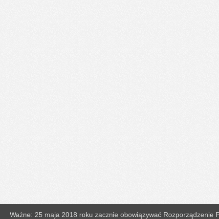
Ważne: 25 maja 2018 roku zacznie obowiązywać Rozporządzenie Pa