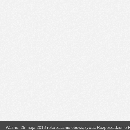
Ważne: 25 maja 2018 roku zacznie obowiązywać Rozporządzenie Pa