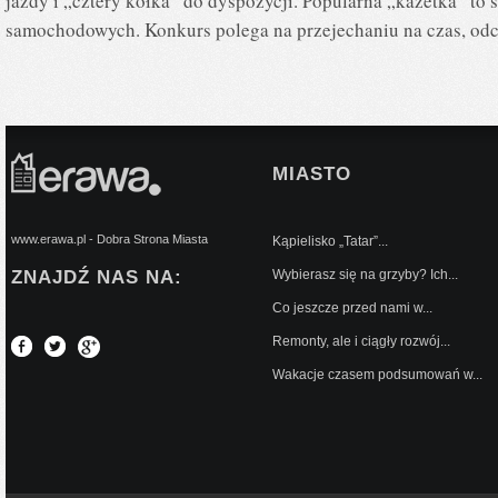
jazdy i „cztery kółka” do dyspozycji. Popularna „kazetka” to
samochodowych. Konkurs polega na przejechaniu na czas, od
MIASTO
www.erawa.pl - Dobra Strona Miasta
Kąpielisko „Tatar”...
ZNAJDŹ NAS NA:
Wybierasz się na grzyby? Ich...
Co jeszcze przed nami w...
Remonty, ale i ciągły rozwój...
Wakacje czasem podsumowań w...