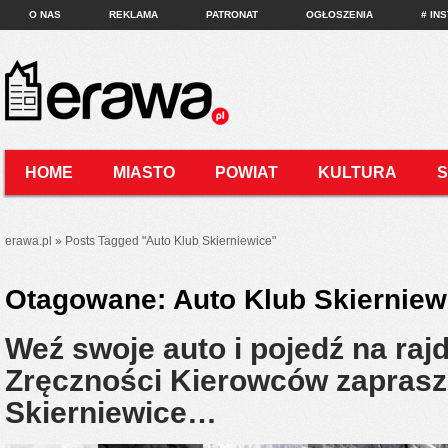
O NAS
REKLAMA
PATRONAT
OGŁOSZENIA
# IN
HOME
MIASTO
POWIAT
KULTURA
KONTAKT
erawa.pl
»
Posts Tagged
"
Auto Klub Skierniewice"
Otagowane:
Auto Klub Skierniew
Weź swoje auto i pojedź na raj
Zręczności Kierowców zaprasz
Skierniewice…