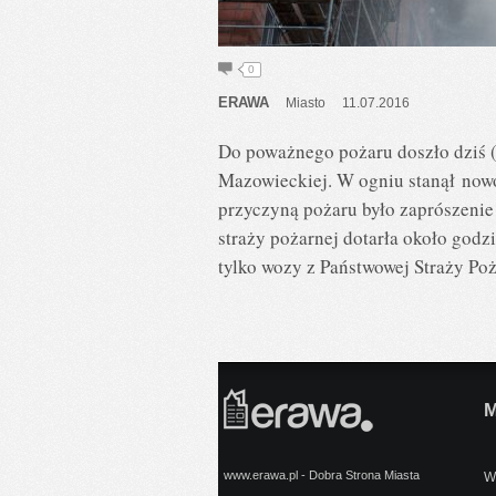
0
ERAWA
Miasto
11.07.2016
Do poważnego pożaru doszło dziś 
Mazowieckiej. W ogniu stanął now
przyczyną pożaru było zaprószenie
straży pożarnej dotarła około godz
tylko wozy z Państwowej Straży Po
www.erawa.pl - Dobra Strona Miasta
Wy