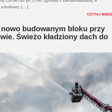
lę (28.08) tuż po 23:00. Zgodnie z zawiadomieniem, w
e schodowej. […]
CZYTAJ WIĘC
 nowo budowanym bloku przy
awie. Świeżo kładziony dach do