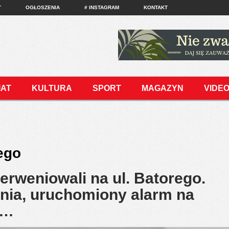
T
OGŁOSZENIA
# INSTAGRAM
KONTAKT
IAT
KULTURA
SPORT
MAGAZYN
VIDE
ego
erweniowali na ul. Batorego.
nia, uruchomiony alarm na
j…