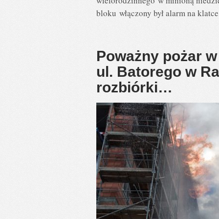
wielorodzinnego w minioną niedzie
bloku włączony był alarm na klatc
Poważny pożar w
ul. Batorego w R
rozbiórki…