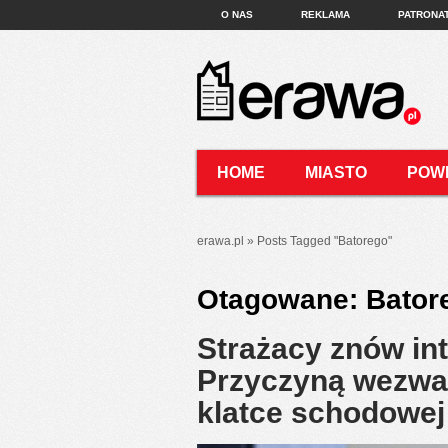
O NAS
REKLAMA
PATRONA
HOME
MIASTO
POW
KONTAKT
erawa.pl
»
Posts Tagged
"
Batorego"
Otagowane:
Bator
Strażacy znów int
Przyczyną wezwa
klatce schodowe