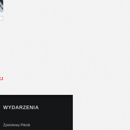
-
EJ
WYDARZENIA
Żywiołowy Piknik