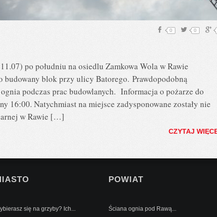
0
0
(11.07) po południu na osiedlu Zamkowa Wola w Rawie
o budowany blok przy ulicy Batorego. Prawdopodobną
 ognia podczas prac budowlanych. Informacja o pożarze do
iny 16:00. Natychmiast na miejsce zadysponowane zostały nie
żarnej w Rawie […]
CZYTAJ WIĘC
MIASTO
POWIAT
bierasz się na grzyby? Ich...
Ściana ognia pod Rawą...