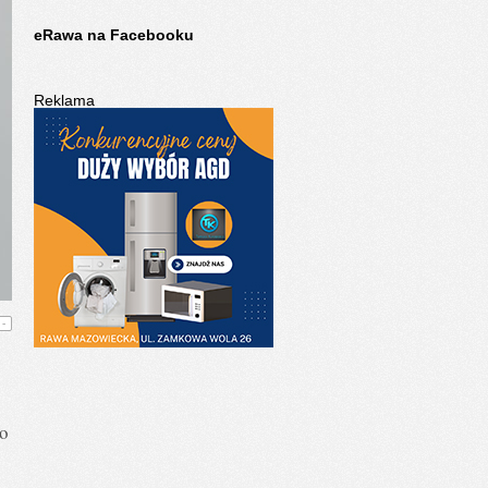
eRawa na Facebooku
Reklama
-
to