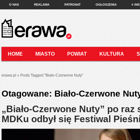
O NAS
REKLAMA
PATRONAT
OGŁOSZENIA
# IN
HOME
MIASTO
POWIAT
KULTURA
KONTAKT
erawa.pl
»
Posts Tagged
"
Biało-Czerwone Nuty"
Otagowane:
Biało-Czerwone Nut
„Biało-Czerwone Nuty” po raz
MDKu odbył się Festiwal Pieśni