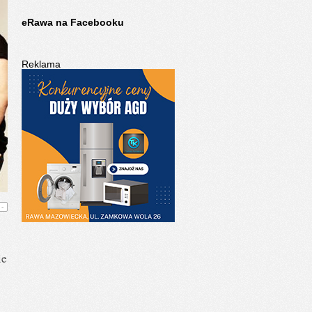
eRawa na Facebooku
Reklama
-
ie