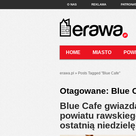
O NAS
REKLAMA
PATRONA
HOME
MIASTO
POW
KONTAKT
erawa.pl
»
Posts Tagged
"
Blue Cafe"
Otagowane:
Blue 
Blue Cafe gwiazd
powiatu rawskieg
ostatnią niedziel