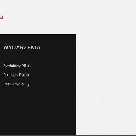
EJ
WYDARZENIA
Żywiołowy Piknik
Policyjny Piknik
Rubinowe gody