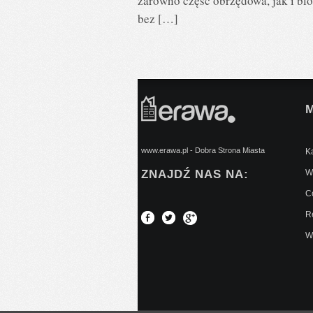
zarówno część obrzędowa, jak i bl
bez […]
www.erawa.pl - Dobra Strona Miasta
Ką
ZNAJDŹ NAS NA:
Wy
C
Re
W