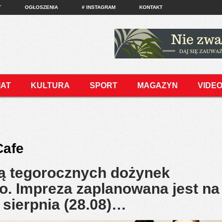
T
OGŁOSZENIA
# INSTAGRAM
KONTAKT
IAT
KULTURA
SPORT
MAGAZYN
VIDE
Cafe
ą tegorocznych dożynek
o. Impreza zaplanowana jest na
ę sierpnia (28.08)…