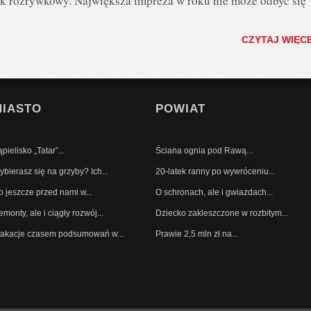
ok rozrywkowy. Największa impreza w roku nie może odbyć się
CZYTAJ WIĘC
MIASTO
POWIAT
pielisko „Tatar”...
Ściana ognia pod Rawą...
bierasz się na grzyby? Ich...
20-latek ranny po wywróceniu...
o jeszcze przed nami w...
O schronach, ale i gwiazdach...
monty, ale i ciągły rozwój...
Dziecko zakleszczone w rozbitym...
akacje czasem podsumowań w...
Prawie 2,5 mln zł na...