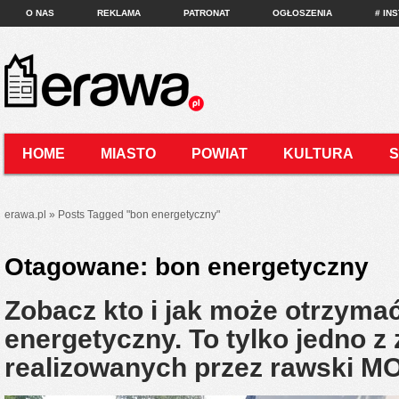
O NAS
REKLAMA
PATRONAT
OGŁOSZENIA
# IN
HOME
MIASTO
POWIAT
KULTURA
KONTAKT
erawa.pl
»
Posts Tagged
"
bon energetyczny"
Otagowane:
bon energetyczny
Zobacz kto i jak może otrzyma
energetyczny. To tylko jedno z
realizowanych przez rawski M