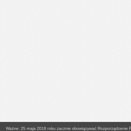
Ważne: 25 maja 2018 roku zacznie obowiązywać Rozporządzenie Pa