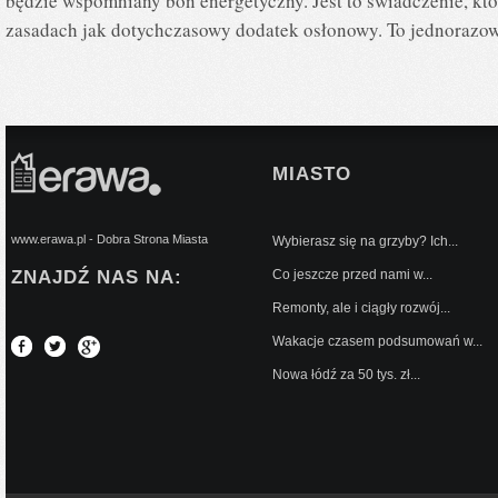
będzie wspomniany bon energetyczny. Jest to świadczenie, kt
zasadach jak dotychczasowy dodatek osłonowy. To jednoraz
MIASTO
www.erawa.pl - Dobra Strona Miasta
Wybierasz się na grzyby? Ich...
ZNAJDŹ NAS NA:
Co jeszcze przed nami w...
Remonty, ale i ciągły rozwój...
Wakacje czasem podsumowań w...
Nowa łódź za 50 tys. zł...