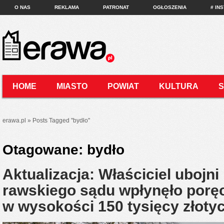
O NAS
REKLAMA
PATRONAT
OGŁOSZENIA
# IN
HOME
MIASTO
POWIAT
KULTURA
KONTAKT
erawa.pl
»
Posts Tagged
"
bydło"
Otagowane:
bydło
Aktualizacja: Właściciel ubojni
rawskiego sądu wpłynęło porę
w wysokości 150 tysięcy złot