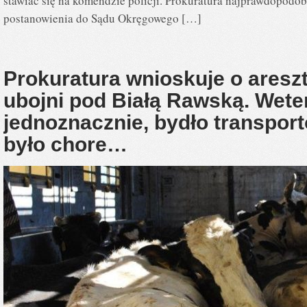
stawiać się na komendzie policji. Prokuratura najprawdopodobn
postanowienia do Sądu Okręgowego […]
Prokuratura wnioskuje o areszt
ubojni pod Białą Rawską. Weter
jednoznacznie, bydło transpor
było chore…