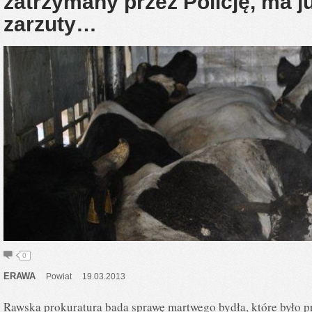
zatrzymany przez Policję, ma 
zarzuty…
0
ERAWA
Powiat
19.03.2013
Rawska prokuratura bada sprawę martwego bydła, które było p