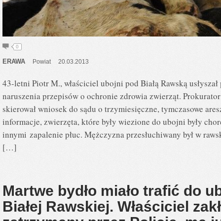
0
ERAWA
Powiat
20.03.2013
43-letni Piotr M., właściciel ubojni pod Białą Rawską usłyszał
naruszenia przepisów o ochronie zdrowia zwierząt. Prokurato
skierował wniosek do sądu o trzymiesięczne, tymczasowe ares
informacje, zwierzęta, które były wiezione do ubojni były cho
innymi zapalenie płuc. Mężczyzna przesłuchiwany był w rawsk
[…]
Martwe bydło miało trafić do u
Białej Rawskiej. Właściciel zak