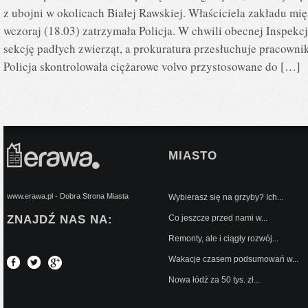
z ubojni w okolicach Białej Rawskiej. Właściciela zakładu mi
wczoraj (18.03) zatrzymała Policja. W chwili obecnej Inspek
sekcję padłych zwierząt, a prokuratura przesłuchuje pracown
Policja skontrolowała ciężarowe volvo przystosowane do […]
MIASTO
www.erawa.pl - Dobra Strona Miasta
Wybierasz się na grzyby? Ich...
ZNAJDŹ NAS NA:
Co jeszcze przed nami w...
Remonty, ale i ciągły rozwój...
Wakacje czasem podsumowań w...
Nowa łódź za 50 tys. zł...