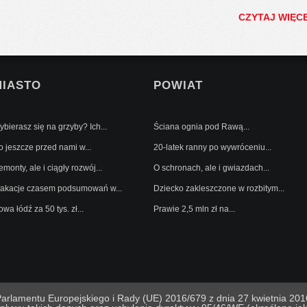
CZYTAJ WIĘC
MIASTO
POWIAT
bierasz się na grzyby? Ich...
Ściana ognia pod Rawą...
o jeszcze przed nami w...
20-latek ranny po wywróceniu...
monty, ale i ciągły rozwój...
O schronach, ale i gwiazdach...
akacje czasem podsumowań w...
Dziecko zakleszczone w rozbitym...
wa łódź za 50 tys. zł...
Prawie 2,5 mln zł na...
lamentu Europejskiego i Rady (UE) 2016/679 z dnia 27 kwietnia 2016