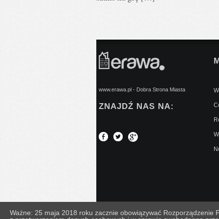
www.erawa.pl - Dobra Strona Miasta
Wy
ZNAJDŹ NAS NA:
C
Re
W
No
Ważne: 25 maja 2018 roku zacznie obowiązywać Rozporządzenie Par