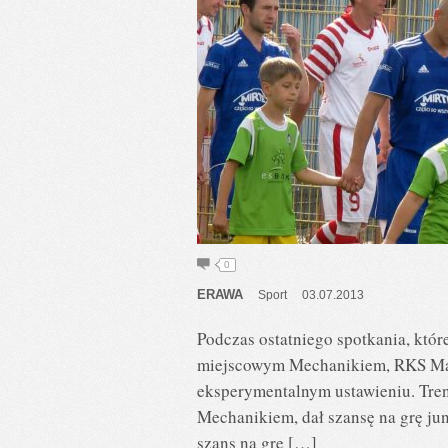
0
ERAWA
Sport
03.07.2013
Podczas ostatniego spotkania, któ
miejscowym Mechanikiem, RKS Mazo
eksperymentalnym ustawieniu. Tren
Mechanikiem, dał szansę na grę jun
szans na grę […]