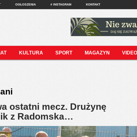
T
OGŁOSZENIA
# INSTAGRAM
KONTAKT
IAT
KULTURA
SPORT
MAGAZYN
VIDE
ani
a ostatni mecz. Drużynę
nik z Radomska…