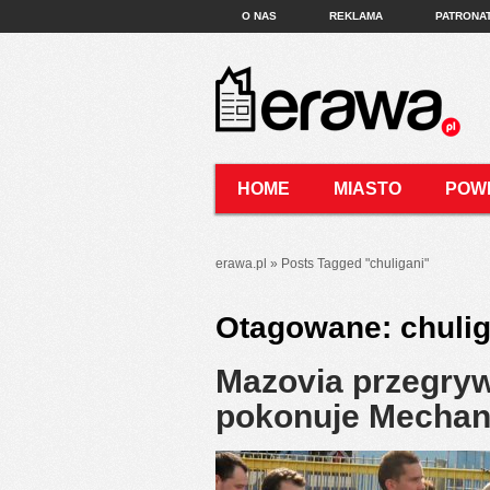
O NAS
REKLAMA
PATRONA
HOME
MIASTO
POW
KONTAKT
erawa.pl
»
Posts Tagged
"
chuligani"
Otagowane:
chulig
Mazovia przegryw
pokonuje Mecha