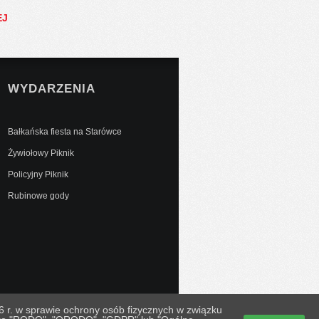
EJ
WYDARZENIA
Bałkańska fiesta na Starówce
Żywiołowy Piknik
Policyjny Piknik
Rubinowe gody
 r. w sprawie ochrony osób fizycznych w związku