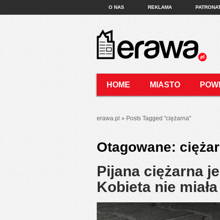
O NAS
REKLAMA
PATRONA
HOME
MIASTO
POW
KONTAKT
erawa.pl
»
Posts Tagged
"
ciężarna"
Otagowane:
cięża
Pijana ciężarna j
Kobieta nie miał