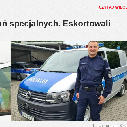
CZYTAJ WIĘC
ań specjalnych. Eskortowali
0
0