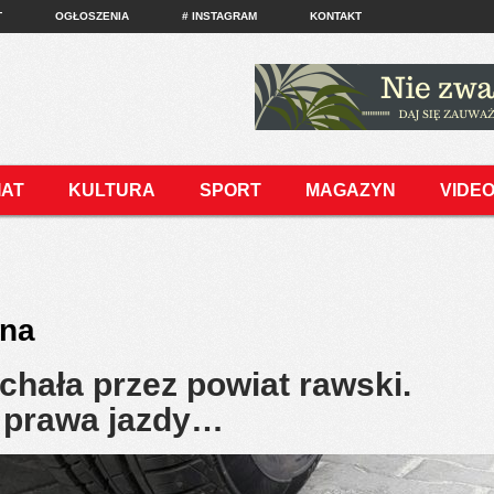
T
OGŁOSZENIA
# INSTAGRAM
KONTAKT
IAT
KULTURA
SPORT
MAGAZYN
VIDE
rna
echała przez powiat rawski.
a prawa jazdy…