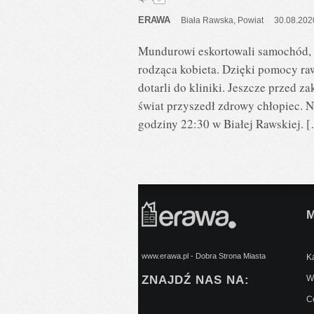
ERAWA
Biała Rawska
,
Powiat
30.08.202
Mundurowi eskortowali samochód, k
rodząca kobieta. Dzięki pomocy raw
dotarli do kliniki. Jeszcze przed 
świat przyszedł zdrowy chłopiec. N
godziny 22:30 w Białej Rawskiej. 
www.erawa.pl - Dobra Strona Miasta
Ką
ZNAJDŹ NAS NA:
Wy
C