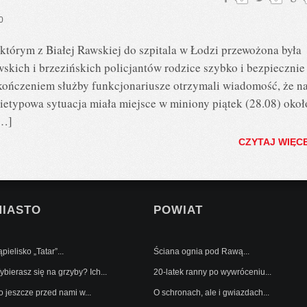
0
tórym z Białej Rawskiej do szpitala w Łodzi przewożona była
skich i brzezińskich policjantów rodzice szybko i bezpiecznie
zakończeniem służby funkcjonariusze otrzymali wiadomość, że n
ietypowa sytuacja miała miejsce w miniony piątek (28.08) okoł
[…]
CZYTAJ WIĘC
MIASTO
POWIAT
pielisko „Tatar”...
Ściana ognia pod Rawą...
bierasz się na grzyby? Ich...
20-latek ranny po wywróceniu...
o jeszcze przed nami w...
O schronach, ale i gwiazdach...