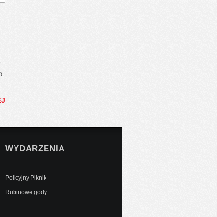
a
o
EJ
WYDARZENIA
Policyjny Piknik
Rubinowe gody