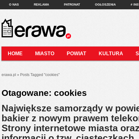
O NAS
REKLAMA
PATRONAT
OGŁOSZENIA
# IN
HOME
MIASTO
POWIAT
KULTURA
KONTAKT
erawa.pl
»
Posts Tagged
"
cookies"
Otagowane:
cookies
Największe samorządy w powie
bakier z nowym prawem telek
Strony internetowe miasta ora
informacji o tzw. ciasteczkach