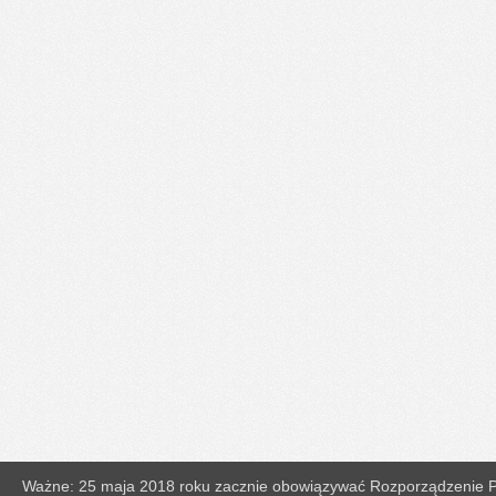
Ważne: 25 maja 2018 roku zacznie obowiązywać Rozporządzenie Pa