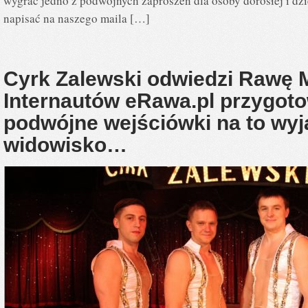
wygrać jedno z podwójnych zaproszeń dla osoby dorosłej i dzi
napisać na naszego maila […]
Cyrk Zalewski odwiedzi Rawę 
Internautów eRawa.pl przygot
podwójne wejściówki na to wy
widowisko…