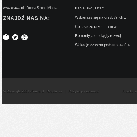
www.erawa.pl - Dobra Strona Miasta
Kąpielisko „Tatar”...
ZNAJDŹ NAS NA:
Wybierasz się na grzyby? Ich...
Co jeszcze przed nami w...
Remonty, ale i ciągły rozwój...
Wakacje czasem podsumowań w...
© Copyright 2026 eRawa.pl
Regulamin
|
Polityka prywatnosci
Projekt i 