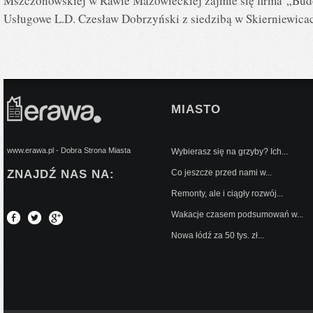
Mszczonowskiej w Rawie Mazowieckiej zajmie się firma „Bud
Usługowe L.D. Czesław Dobrzyński z siedzibą w Skierniewica
MIASTO
www.erawa.pl - Dobra Strona Miasta
Wybierasz się na grzyby? Ich...
ZNAJDŹ NAS NA:
Co jeszcze przed nami w...
Remonty, ale i ciągły rozwój...
Wakacje czasem podsumowań w...
Nowa łódź za 50 tys. zł...