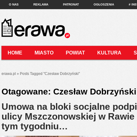
O NAS
REKLAMA
PATRONAT
OGŁOSZENIA
# IN
HOME
MIASTO
POWIAT
KULTURA
KONTAKT
erawa.pl
»
Posts Tagged
"
Czesław Dobrzyński"
Otagowane:
Czesław Dobrzyński
Umowa na bloki socjalne podpi
ulicy Mszczonowskiej w Rawie 
tym tygodniu…