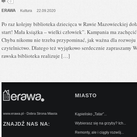
0
ERAWA
Kultura
22.09.2020
Po raz kolejny biblioteka dziecięca w Rawie Mazowieckiej doł
start! Mała książka – wielki człowiek”. Kampania ma zachęci
Chyba nikomu nie trzeba przypominać, jak ważna dla rozwoju 
czytelnictwo. Dlatego też wyjątkowo serdecznie zapraszamy Wa
rawska biblioteka realizuje […]
MIASTO
www.erawa.pl - Dobra Strona Miasta
Kąpielisko „Tatar”...
ZNAJDŹ NAS NA:
Wybierasz się na grzyby? Ich...
Remonty, ale i ciągły rozwój...