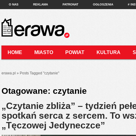
O NAS
REKLAMA
PATRONAT
OGŁOSZENIA
# IN
HOME
MIASTO
POWIAT
KULTURA
KONTAKT
erawa.pl
»
Posts Tagged
"
czytanie"
Otagowane:
czytanie
„Czytanie zbliża” – tydzień peł
spotkań serca z sercem. To ws
„Tęczowej Jedyneczce”