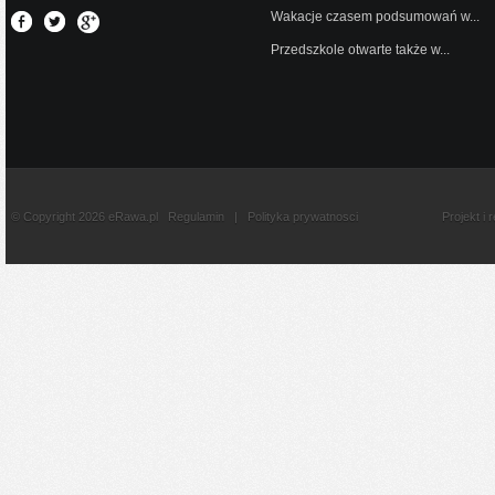
Wakacje czasem podsumowań w...
Przedszkole otwarte także w...
© Copyright 2026 eRawa.pl
Regulamin
|
Polityka prywatnosci
Projekt i 