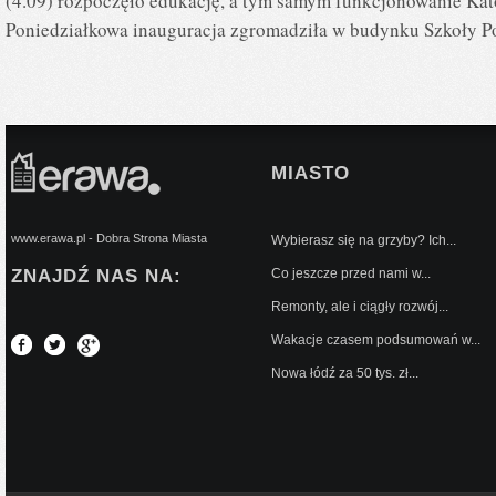
(4.09) rozpoczęło edukację, a tym samym funkcjonowanie Kat
Poniedziałkowa inauguracja zgromadziła w budynku Szkoły P
MIASTO
www.erawa.pl - Dobra Strona Miasta
Wybierasz się na grzyby? Ich...
ZNAJDŹ NAS NA:
Co jeszcze przed nami w...
Remonty, ale i ciągły rozwój...
Wakacje czasem podsumowań w...
Nowa łódź za 50 tys. zł...