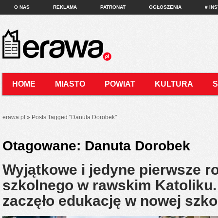
O NAS
REKLAMA
PATRONAT
OGŁOSZENIA
# IN
HOME
MIASTO
POWIAT
KULTURA
KONTAKT
erawa.pl
»
Posts Tagged
"
Danuta Dorobek"
Otagowane:
Danuta Dorobek
Wyjątkowe i jedyne pierwsze r
szkolnego w rawskim Katoliku.
zaczęło edukację w nowej szk