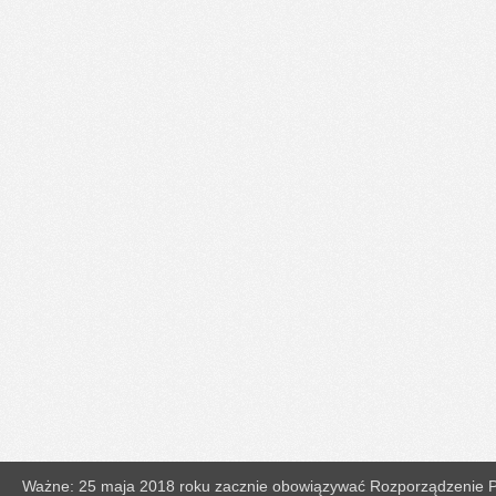
Ważne: 25 maja 2018 roku zacznie obowiązywać Rozporządzenie Pa