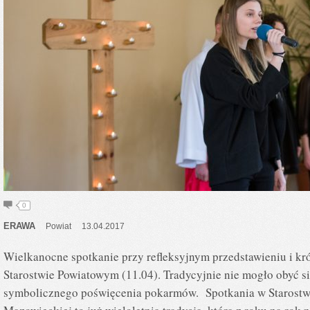
0
ERAWA
Powiat
13.04.2017
Wielkanocne spotkanie przy refleksyjnym przedstawieniu i kr
Starostwie Powiatowym (11.04). Tradycyjnie nie mogło obyć si
symbolicznego poświęcenia pokarmów. Spotkania w Starost