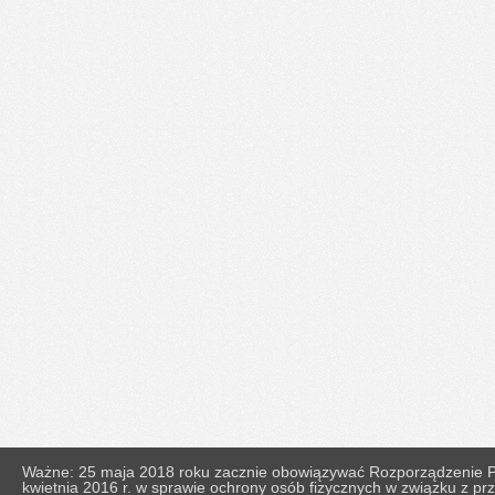
Ważne: 25 maja 2018 roku zacznie obowiązywać Rozporządzenie Pa
kwietnia 2016 r. w sprawie ochrony osób fizycznych w związku z 