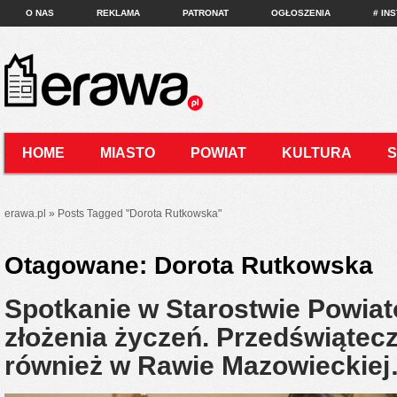
O NAS
REKLAMA
PATRONAT
OGŁOSZENIA
# IN
HOME
MIASTO
POWIAT
KULTURA
KONTAKT
erawa.pl
»
Posts Tagged
"
Dorota Rutkowska"
Otagowane:
Dorota Rutkowska
Spotkanie w Starostwie Powia
złożenia życzeń. Przedświątecz
również w Rawie Mazowieckie