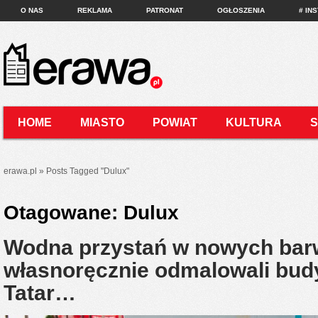
O NAS
REKLAMA
PATRONAT
OGŁOSZENIA
# IN
HOME
MIASTO
POWIAT
KULTURA
KONTAKT
erawa.pl
»
Posts Tagged
"
Dulux"
Otagowane:
Dulux
Wodna przystań w nowych bar
własnoręcznie odmalowali bu
Tatar…