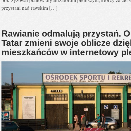
pokrzyżował planów organizatorom plebiscytu, którzy za cel
przystani nad rawskim […]
Rawianie odmalują przystań. 
Tatar zmieni swoje oblicze dzi
mieszkańców w internetowy pl