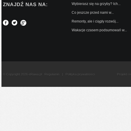
ZNAJDŹ NAS NA:
Wybierasz się na grzyby? Ich...
Co jeszcze przed nami w...
Remonty, ale i ciągły rozwój...
Wakacje czasem podsumowań w...
© Copyright 2026 eRawa.pl
Regulamin
|
Polityka prywatnosci
Projekt i 