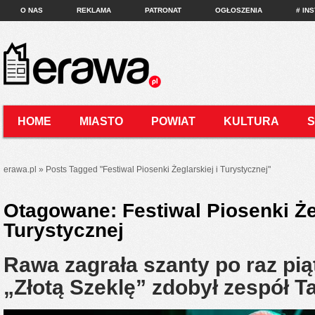
O NAS
REKLAMA
PATRONAT
OGŁOSZENIA
# IN
HOME
MIASTO
POWIAT
KULTURA
KONTAKT
erawa.pl
»
Posts Tagged
"
Festiwal Piosenki Żeglarskiej i Turystycznej"
Otagowane:
Festiwal Piosenki Że
Turystycznej
Rawa zagrała szanty po raz pi
„Złotą Szeklę” zdobył zespół 