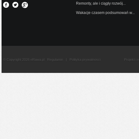
Remonty, ale i ciągły rozwój...
Wakacje czasem podsumowań w...
© Copyright 2026 eRawa.pl
Regulamin
|
Polityka prywatnosci
Projekt i 