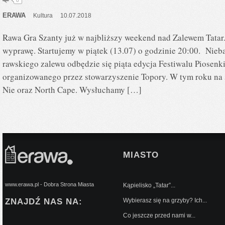
0
ERAWA
Kultura
10.07.2018
Rawa Gra Szanty już w najbliższy weekend nad Zalewem Tatar
wyprawę. Startujemy w piątek (13.07) o godzinie 20:00. Nieb
rawskiego zalewu odbędzie się piąta edycja Festiwalu Piosenki
organizowanego przez stowarzyszenie Topory. W tym roku na s
Nie oraz North Cape. Wysłuchamy […]
MIASTO
www.erawa.pl - Dobra Strona Miasta
Kąpielisko „Tatar”...
ZNAJDŹ NAS NA:
Wybierasz się na grzyby? Ich...
Co jeszcze przed nami w...