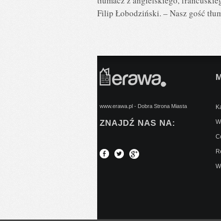
tłumacz z angielskiego, francuskie
Filip Łobodziński. – Nasz gość tłu
www.erawa.pl - Dobra Strona Miasta
Ką
ZNAJDŹ NAS NA:
Wy
C
Re
W