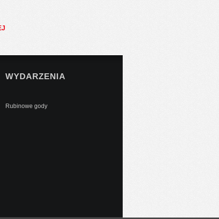
EJ
WYDARZENIA
Rubinowe gody