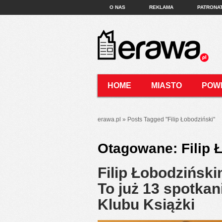
O NAS
REKLAMA
PATRONA
HOME
MIASTO
POW
KONTAKT
erawa.pl
»
Posts Tagged
"
Filip Łobodziński"
Otagowane:
Filip 
Filip Łobodzińsk
To już 13 spotka
Klubu Książki