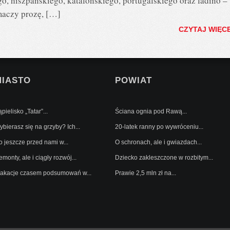
go, hiszpańskiego, katalońskiego, portugalskiego oraz ladino –
maczy prozę, […]
CZYTAJ WIĘC
MIASTO
POWIAT
pielisko „Tatar”...
Ściana ognia pod Rawą...
bierasz się na grzyby? Ich...
20-latek ranny po wywróceniu...
o jeszcze przed nami w...
O schronach, ale i gwiazdach...
monty, ale i ciągły rozwój...
Dziecko zakleszczone w rozbitym...
akacje czasem podsumowań w...
Prawie 2,5 mln zł na...