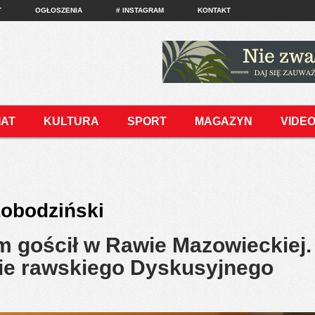
T
OGŁOSZENIA
# INSTAGRAM
KONTAKT
IAT
KULTURA
SPORT
MAGAZYN
VIDE
Łobodziński
im gościł w Rawie Mazowieckiej.
nie rawskiego Dyskusyjnego