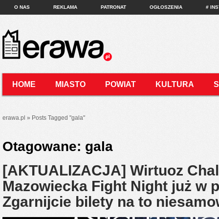
O NAS
REKLAMA
PATRONAT
OGŁOSZENIA
# IN
HOME
MIASTO
POWIAT
KULTURA
KONTAKT
erawa.pl
»
Posts Tagged
"
gala"
Otagowane:
gala
[AKTUALIZACJA] Wirtuoz Chal
Mazowiecka Fight Night już w pi
Zgarnijcie bilety na to niesam