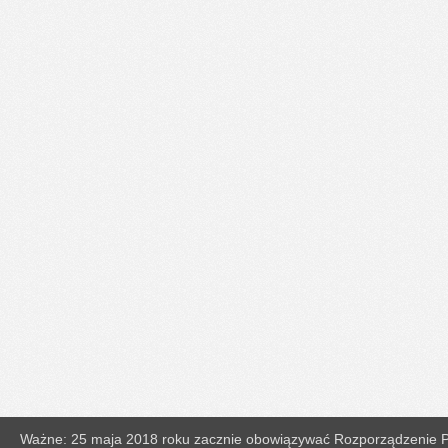
Ważne: 25 maja 2018 roku zacznie obowiązywać Rozporządzenie Pa