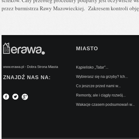
ścieków. Cały przebieg procedury podparty jest oczywiście
przez burmistrza Rawy Mazowieckiej. Zakresem kontroli obj
MIASTO
www.erawa.pl - Dobra Strona Miasta
Kąpielisko „Tatar”...
ZNAJDŹ NAS NA:
Wybierasz się na grzyby? Ich...
Co jeszcze przed nami w...
Remonty, ale i ciągły rozwój...
Wakacje czasem podsumowań w...