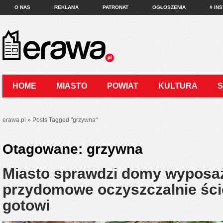
O NAS
REKLAMA
PATRONAT
OGŁOSZENIA
# IN
HOME
MIASTO
POWIAT
KULTURA
KONTAKT
erawa.pl
»
Posts Tagged
"
grzywna"
Otagowane:
grzywna
Miasto sprawdzi domy wyposa
przydomowe oczyszczalnie ści
gotowi