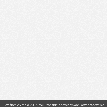
Ważne: 25 maja 2018 roku zacznie obowiązywać Rozporządzenie Pa