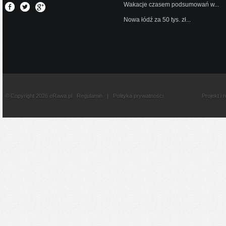
Wakacje czasem podsumowań w...
Nowa łódź za 50 tys. zł...
© Copyright 2026 eRawa.pl
Regulamin
|
Polityka prywatnosci
Projekt i 