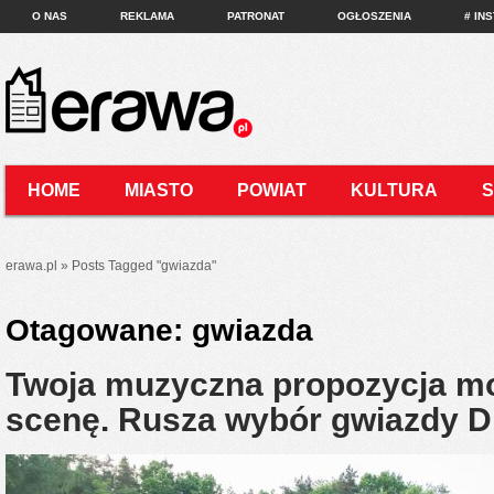
O NAS
REKLAMA
PATRONAT
OGŁOSZENIA
# IN
HOME
MIASTO
POWIAT
KULTURA
KONTAKT
erawa.pl
»
Posts Tagged
"
gwiazda"
Otagowane:
gwiazda
Twoja muzyczna propozycja moż
scenę. Rusza wybór gwiazdy D