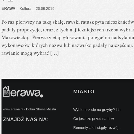
ERAWA
Kultura
20.09.2019
Po raz pierwszy na taką skalę, rawski ratusz pyta mieszkańcó
padały propozycje, teraz, z tych najliczniejszych trzeba wybr
Mazowiecką. Pierwszy etap głosowania polegał na nadsyłaniu p
wykonawców, których nazwa lub nazwisko padały najczęściej. 
rawianie mogą wybrać […]
MIASTO
www.erawa.pl - Dobra Strona Miasta
Wybierasz się na grzyby? Ich...
ZNAJDŹ NAS NA:
Co jeszcze przed nami w...
Remonty, ale i ciągły rozwój...