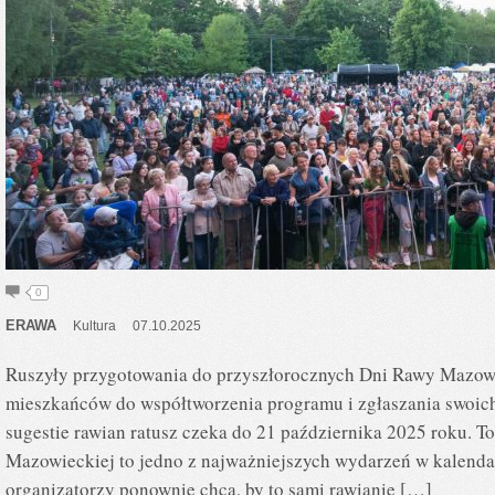
0
ERAWA
Kultura
07.10.2025
Ruszyły przygotowania do przyszłorocznych Dni Rawy Mazowi
mieszkańców do współtworzenia programu i zgłaszania swoic
sugestie rawian ratusz czeka do 21 października 2025 roku. To
Mazowieckiej to jedno z najważniejszych wydarzeń w kalenda
organizatorzy ponownie chcą, by to sami rawianie […]