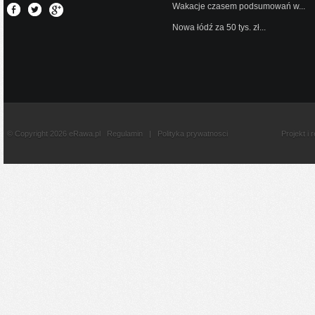
Wakacje czasem podsumowań w...
Nowa łódź za 50 tys. zł...
© Copyright 2026 eRawa.pl
Regulamin
|
Polityka prywatnosci
Projekt i 