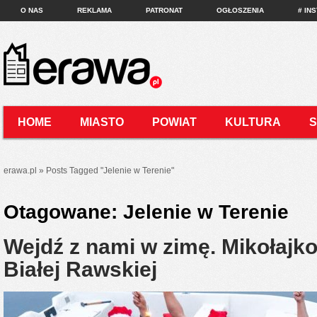
O NAS
REKLAMA
PATRONAT
OGŁOSZENIA
# IN
HOME
MIASTO
POWIAT
KULTURA
KONTAKT
erawa.pl
»
Posts Tagged
"
Jelenie w Terenie"
Otagowane:
Jelenie w Terenie
Wejdź z nami w zimę. Mikołaj
Białej Rawskiej