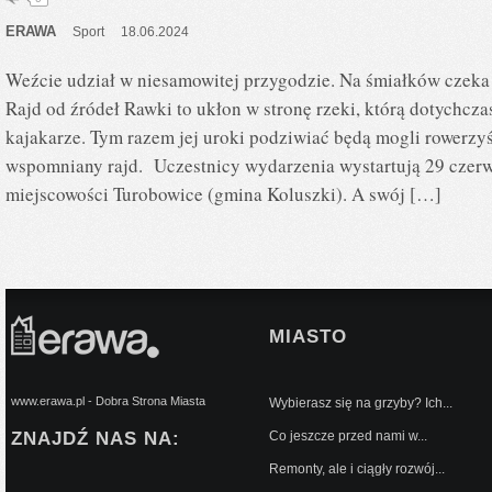
ERAWA
Sport
18.06.2024
Weźcie udział w niesamowitej przygodzie. Na śmiałków czeka 
Rajd od źródeł Rawki to ukłon w stronę rzeki, którą dotychcza
kajakarze. Tym razem jej uroki podziwiać będą mogli rowerzy
wspomniany rajd. Uczestnicy wydarzenia wystartują 29 czerw
miejscowości Turobowice (gmina Koluszki). A swój […]
MIASTO
www.erawa.pl - Dobra Strona Miasta
Wybierasz się na grzyby? Ich...
ZNAJDŹ NAS NA:
Co jeszcze przed nami w...
Remonty, ale i ciągły rozwój...