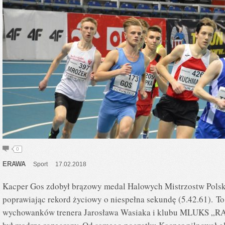
0
ERAWA
Sport
17.02.2018
Kacper Gos zdobył brązowy medal Halowych Mistrzostw Pols
poprawiając rekord życiowy o niespełna sekundę (5.42.61). T
wychowanków trenera Jarosława Wasiaka i klubu MLUKS „RAW