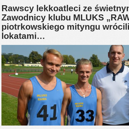
Rawscy lekkoatleci ze świetny
Zawodnicy klubu MLUKS „RAW
piotrkowskiego mityngu wrócil
lokatami…