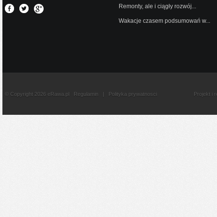
Remonty, ale i ciągły rozwój...
Wakacje czasem podsumowań w...
© Copyright 2026 eRawa.pl
Regulamin
|
Polityka prywatnosci
Projekt i 