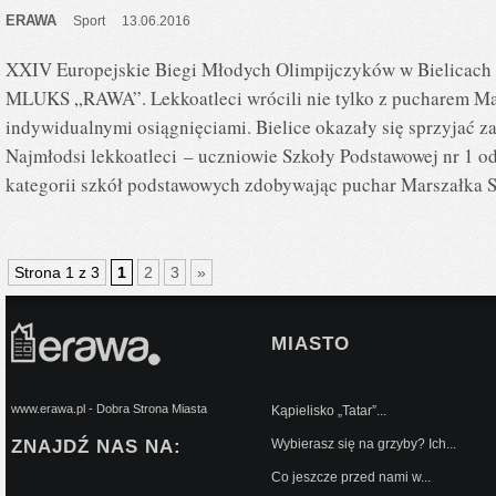
ERAWA
Sport
13.06.2016
XXIV Europejskie Biegi Młodych Olimpijczyków w Bielicach 
MLUKS „RAWA”. Lekkoatleci wrócili nie tylko z pucharem Mar
indywidualnymi osiągnięciami. Bielice okazały się sprzyjać 
Najmłodsi lekkoatleci – uczniowie Szkoły Podstawowej nr 1 od
kategorii szkół podstawowych zdobywając puchar Marszałka 
Strona 1 z 3
1
2
3
»
MIASTO
www.erawa.pl - Dobra Strona Miasta
Kąpielisko „Tatar”...
ZNAJDŹ NAS NA:
Wybierasz się na grzyby? Ich...
Co jeszcze przed nami w...