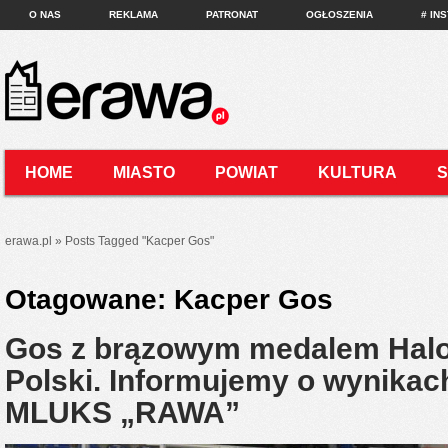
O NAS
REKLAMA
PATRONAT
OGŁOSZENIA
# IN
HOME
MIASTO
POWIAT
KULTURA
KONTAKT
erawa.pl
»
Posts Tagged
"
Kacper Gos"
Otagowane:
Kacper Gos
Gos z brązowym medalem Halo
Polski. Informujemy o wynika
MLUKS „RAWA”