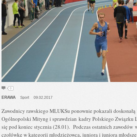
0
ERAWA
Sport
09.02.2017
Zawodnicy rawskiego MLUKSu ponownie pokazali doskonałą fo
Ogólnopolski Mityng i sprawdzian kadry Polskiego Związku Le
się pod koniec stycznia (28.01). Podczas ostatnich zawodów 
czołówkę w kategorii młodzieżowca, juniora i juniora młod