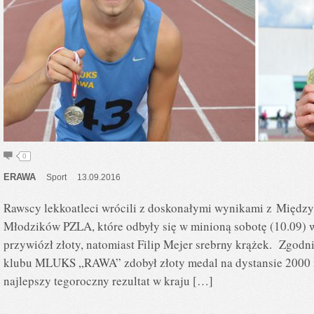
0
ERAWA
Sport
13.09.2016
Rawscy lekkoatleci wrócili z doskonałymi wynikami z Międz
Młodzików PZLA, które odbyły się w minioną sobotę (10.09) 
przywiózł złoty, natomiast Filip Mejer srebrny krążek. Zgod
klubu MLUKS „RAWA” zdobył złoty medal na dystansie 2000 
najlepszy tegoroczny rezultat w kraju […]