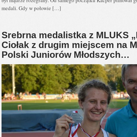
był mądrze rozegrany. Od samego początku Kacper pilnował g
medali. Gdy w połowie […]
Srebrna medalistka z MLUKS 
Ciołak z drugim miejscem na M
Polski Juniorów Młodszych…