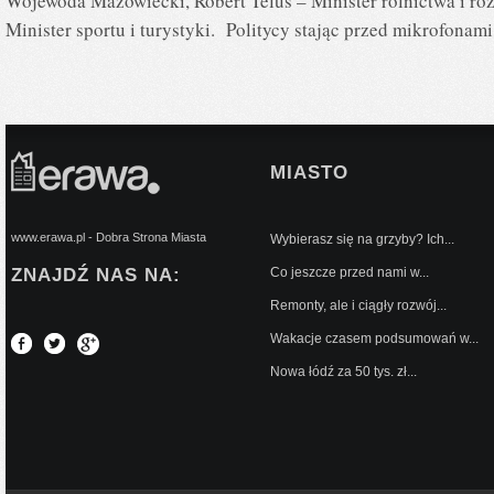
Wojewoda Mazowiecki, Robert Telus – Minister rolnictwa i ro
Minister sportu i turystyki. Politycy stając przed mikrofonam
MIASTO
www.erawa.pl - Dobra Strona Miasta
Wybierasz się na grzyby? Ich...
ZNAJDŹ NAS NA:
Co jeszcze przed nami w...
Remonty, ale i ciągły rozwój...
Wakacje czasem podsumowań w...
Nowa łódź za 50 tys. zł...