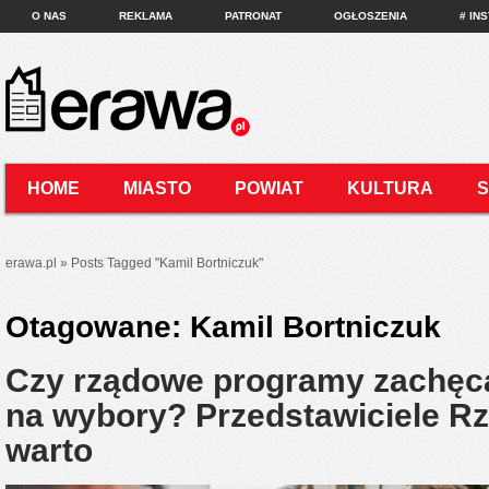
O NAS
REKLAMA
PATRONAT
OGŁOSZENIA
# IN
HOME
MIASTO
POWIAT
KULTURA
KONTAKT
erawa.pl
»
Posts Tagged
"
Kamil Bortniczuk"
Otagowane:
Kamil Bortniczuk
Czy rządowe programy zachęcą
na wybory? Przedstawiciele Rz
warto