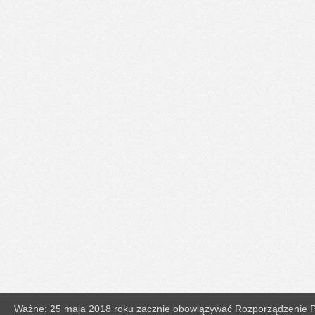
Ważne: 25 maja 2018 roku zacznie obowiązywać Rozporządzenie Pa