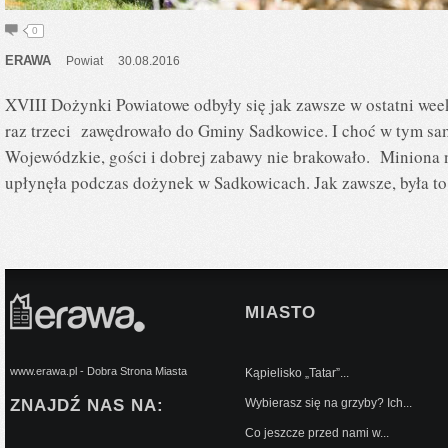
0
ERAWA
Powiat
30.08.2016
XVIII Dożynki Powiatowe odbyły się jak zawsze w ostatni week
raz trzeci zawędrowało do Gminy Sadkowice. I choć w tym s
Wojewódzkie, gości i dobrej zabawy nie brakowało. Miniona 
upłynęła podczas dożynek w Sadkowicach. Jak zawsze, była t
MIASTO
www.erawa.pl - Dobra Strona Miasta
Kąpielisko „Tatar”...
ZNAJDŹ NAS NA:
Wybierasz się na grzyby? Ich...
Co jeszcze przed nami w...