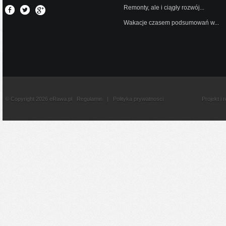
Remonty, ale i ciągły rozwój...
Wakacje czasem podsumowań w...
© Copyright 2026 eRawa.pl
Regulamin
|
Polityka prywatnosci
Projekt i 