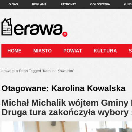
O NAS
REKLAMA
PATRONAT
OGŁOSZENIA
# IN
HOME
MIASTO
POWIAT
KULTURA
KONTAKT
erawa.pl
»
Posts Tagged
"
Karolina Kowalska"
Otagowane:
Karolina Kowalska
Michał Michalik wójtem Gminy
Druga tura zakończyła wybor