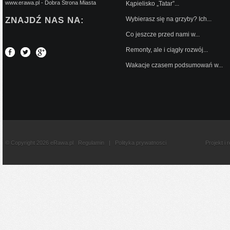
www.erawa.pl - Dobra Strona Miasta
Kąpielisko „Tatar”...
ZNAJDŹ NAS NA:
Wybierasz się na grzyby? Ich...
Co jeszcze przed nami w...
Remonty, ale i ciągły rozwój...
Wakacje czasem podsumowań w...
© Copyright 2026 eRawa.pl
Regulamin
|
Polityka prywatnosci
Projekt i 