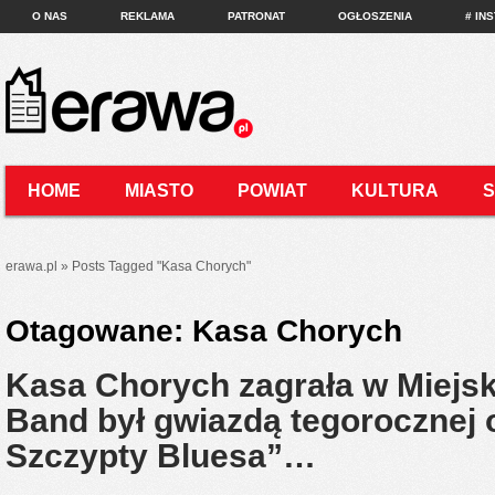
O NAS
REKLAMA
PATRONAT
OGŁOSZENIA
# IN
HOME
MIASTO
POWIAT
KULTURA
KONTAKT
erawa.pl
»
Posts Tagged
"
Kasa Chorych"
Otagowane:
Kasa Chorych
Kasa Chorych zagrała w Miejs
Band był gwiazdą tegorocznej 
Szczypty Bluesa”…