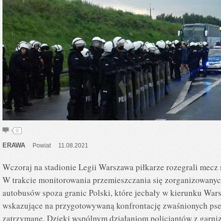
0
ERAWA
Powiat
11.08.2021
Wczoraj na stadionie Legii Warszawa piłkarze rozegrali mecz
W trakcie monitorowania przemieszczania się zorganizowanych
autobusów spoza granic Polski, które jechały w kierunku War
wskazujące na przygotowywaną konfrontację zwaśnionych pse
zatrzymane. Dzięki wspólnym działaniom policjantów z garni