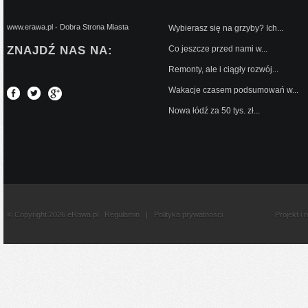
www.erawa.pl - Dobra Strona Miasta
Wybierasz się na grzyby? Ich...
ZNAJDŹ NAS NA:
Co jeszcze przed nami w...
Remonty, ale i ciągły rozwój...
Wakacje czasem podsumowań w...
Nowa łódź za 50 tys. zł...
© Copyright 2026 eRawa.pl
Regulamin
|
Polityka prywatnosci
Projekt i 