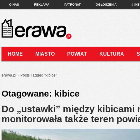
O NAS
REKLAMA
PATRONAT
OGŁOSZENIA
# IN
HOME
MIASTO
POWIAT
KULTURA
KONTAKT
erawa.pl
»
Posts Tagged
"
kibice"
Otagowane:
kibice
Do „ustawki” między kibicami n
monitorowała także teren powi