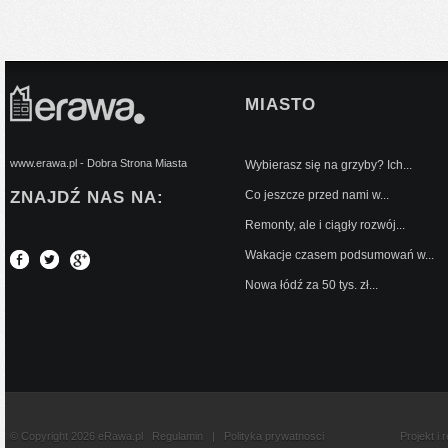
MIASTO
www.erawa.pl - Dobra Strona Miasta
Wybierasz się na grzyby? Ich...
ZNAJDŹ NAS NA:
Co jeszcze przed nami w...
Remonty, ale i ciągły rozwój...
Wakacje czasem podsumowań w...
Nowa łódź za 50 tys. zł...
© Copyright 2026 eRawa.pl
Regulamin
|
Polityka prywatnosci
Projekt i 