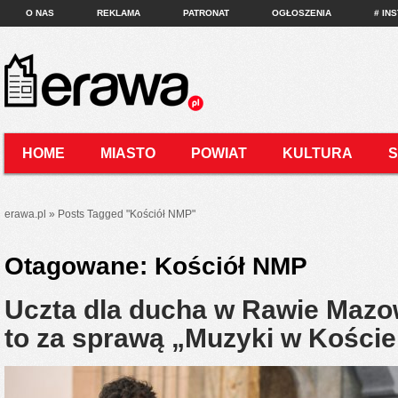
O NAS
REKLAMA
PATRONAT
OGŁOSZENIA
# IN
HOME
MIASTO
POWIAT
KULTURA
KONTAKT
erawa.pl
»
Posts Tagged
"
Kościół NMP"
Otagowane:
Kościół NMP
Uczta dla ducha w Rawie Mazo
to za sprawą „Muzyki w Koście