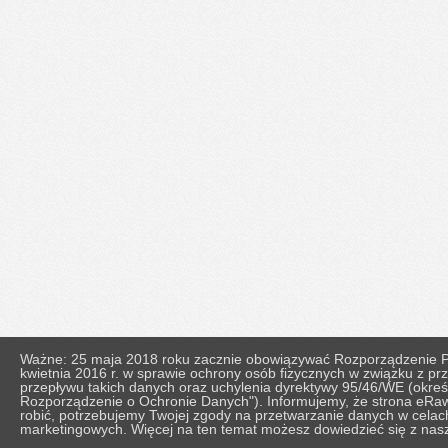
Ważne: 25 maja 2018 roku zacznie obowiązywać Rozporządzenie Pa
kwietnia 2016 r. w sprawie ochrony osób fizycznych w związku z 
przepływu takich danych oraz uchylenia dyrektywy 95/46/WE (okr
Rozporządzenie o Ochronie Danych"). Informujemy, że strona eRaw
robić, potrzebujemy Twojej zgody na przetwarzanie danych w celach 
marketingowych. Więcej na ten temat możesz dowiedzieć się z nasze