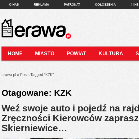
O NAS
REKLAMA
PATRONAT
OGŁOSZENIA
# IN
HOME
MIASTO
POWIAT
KULTURA
KONTAKT
erawa.pl
»
Posts Tagged
"
KZK"
Otagowane:
KZK
Weź swoje auto i pojedź na raj
Zręczności Kierowców zaprasz
Skierniewice…