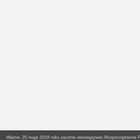
Ważne: 25 maja 2018 roku zacznie obowiązywać Rozporządzenie Pa