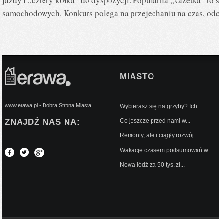
jazdy i „cztery kółka” do dyspozycji. Popularna „kazetka” to
samochodowych. Konkurs polega na przejechaniu na czas, od
MIASTO
www.erawa.pl - Dobra Strona Miasta
Wybierasz się na grzyby? Ich...
ZNAJDŹ NAS NA:
Co jeszcze przed nami w...
Remonty, ale i ciągły rozwój...
Wakacje czasem podsumowań w...
Nowa łódź za 50 tys. zł...