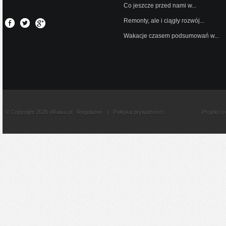
Co jeszcze przed nami w...
Remonty, ale i ciągły rozwój...
Wakacje czasem podsumowań w...
© Copyright 2026 eRawa.pl
Regulamin
|
Polityka prywatnosci
Projekt i 