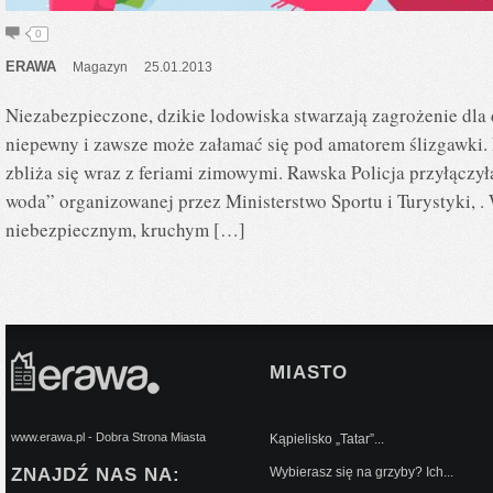
0
ERAWA
Magazyn
25.01.2013
Niezabezpieczone, dzikie lodowiska stwarzają zagrożenie dla d
niepewny i zawsze może załamać się pod amatorem ślizgawki.
zbliża się wraz z feriami zimowymi. Rawska Policja przyłączył
woda” organizowanej przez Ministerstwo Sportu i Turystyki, .
niebezpiecznym, kruchym […]
MIASTO
www.erawa.pl - Dobra Strona Miasta
Kąpielisko „Tatar”...
ZNAJDŹ NAS NA:
Wybierasz się na grzyby? Ich...