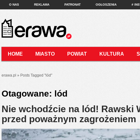
O NAS
REKLAMA
PATRONAT
OGŁOSZENIA
# IN
HOME
MIASTO
POWIAT
KULTURA
KONTAKT
erawa.pl
»
Posts Tagged
"
lód"
Otagowane:
lód
Nie wchodźcie na lód! Rawski
przed poważnym zagrożeniem