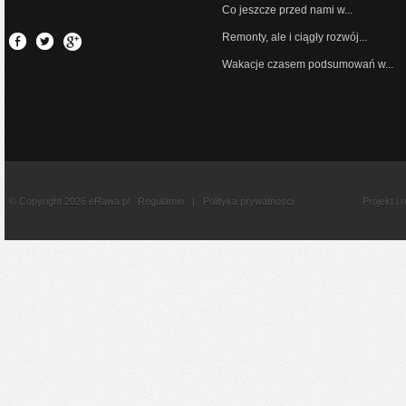
Co jeszcze przed nami w...
Remonty, ale i ciągły rozwój...
Wakacje czasem podsumowań w...
© Copyright 2026 eRawa.pl
Regulamin
|
Polityka prywatnosci
Projekt i 