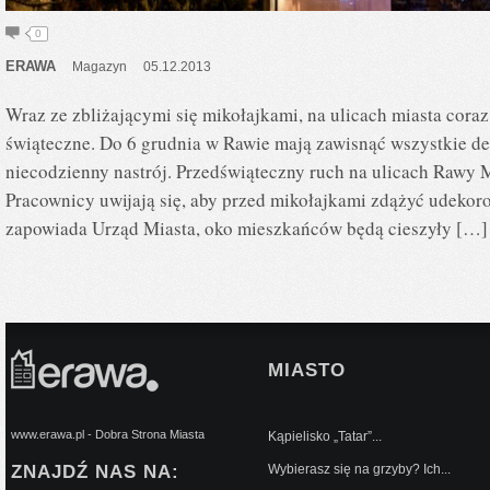
0
ERAWA
Magazyn
05.12.2013
Wraz ze zbliżającymi się mikołajkami, na ulicach miasta coraz
świąteczne. Do 6 grudnia w Rawie mają zawisnąć wszystkie d
niecodzienny nastrój. Przedświąteczny ruch na ulicach Rawy 
Pracownicy uwijają się, aby przed mikołajkami zdążyć udekor
zapowiada Urząd Miasta, oko mieszkańców będą cieszyły […]
MIASTO
www.erawa.pl - Dobra Strona Miasta
Kąpielisko „Tatar”...
ZNAJDŹ NAS NA:
Wybierasz się na grzyby? Ich...