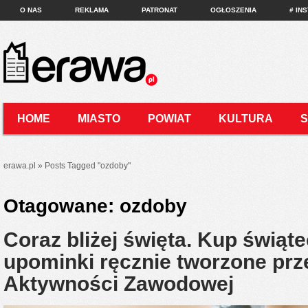
O NAS
REKLAMA
PATRONAT
OGŁOSZENIA
# IN
HOME
MIASTO
POWIAT
KULTURA
KONTAKT
erawa.pl
»
Posts Tagged
"
ozdoby"
Otagowane:
ozdoby
Coraz bliżej święta. Kup świąt
upominki ręcznie tworzone prz
Aktywności Zawodowej